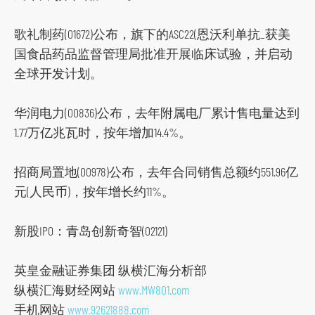
t
f
歌礼制药(01672)公布，旗下的ASC22(恩沃利单抗_获美
o
国食品药品监督管理局批准开展临床试验，并启动
r
全球开发计划。
m
华润电力(00836)公布，去年附属电厂累计售电量达到
1.77万亿兆瓦时，按年增加14.4%。
招商局置地(00978)公布，去年合同销售总额约551.96亿
元(人民币)，按年增长约11%。
新股IPO：青岛创新奇智(02121)
英皇金融证券集团 纵横汇海分析部
纵横汇海财经网站
www.MW801.com
手机网站
www.92621888.com