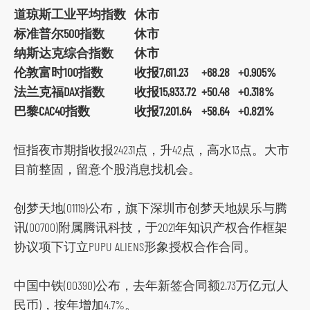
t
道琼斯工业平均指数
休市
o
标准普尔500指数
休市
s
纳斯达克综合指数
休市
o
伦敦富时100指数
收报7,611.23
+68.28
+0.905%
c
法兰克福DAX指数
收报15,933.72
+50.48
+0.318%
i
巴黎CAC40指数
收报7,201.64
+58.64
+0.821%
a
l
恒指夜市期指收报24231点，升42点，高水13点。大市
m
目前整固，留意个股消息找机会。
e
d
创梦天地(01119)公布，旗下深圳市创梦天地娱乐与腾
i
讯(00700)附属腾讯科技，于2021年知识产权合作框架
a
协议项下订立PUPU ALIENS形象授权合作合同。
p
l
中国中铁(00390)公布，去年新签合同额2.73万亿元(人
a
民币)，按年增加4.7%。