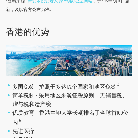
资料来源 :
新资本投资者入境计划办公室网站
，于2025年2月18日更
主
新，及以官方公布为准｡
导
航
香港的优势
跳
到
主
要
内
容
跳
4
多国免签 - 护照于多达172个国家和地区免签
到
简单税制 - 采用地区来源征税原则，无销售税、
页
赠与税和遗产税
脚
优质教育 – 香港本地大学长期排名于全球首100位
5
内
先进医疗