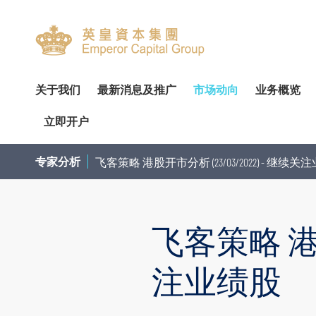
关于我们
最新消息及推广
市场动向
业务概览
立即开户
关於我们
专家分析
环球投资产品
企业资料
简介
开设户口
网上开户（建议使用）
企业
交易
财
专家分析
飞客策略 港股开市分析 (23/03/2022) - 继续
管理团队
个股推介
财富管理
公告
审核委员会
服务及收费
亲临开户
内部
投
荣誉及奖项
公司研究报告
资产管理
通函及其他文件
薪酬委员会
表格下载
邮寄开户
机
飞客策略 港股开
联络我们
季度策略/专题报告
企业融资
投资者资讯
提名委员会
提存方法
注意事项
市
联络资料
香港股票
董事名单与其角色和职能
股东传讯政策
证券及期货表格
提款
总览
股票期权
注业绩股
香港总行
环球股票
组织章程文件
以电子方式传送公司通讯
其他表格
存款
债券买卖
香港期货及期权
业务现况
重要日子
注意事项