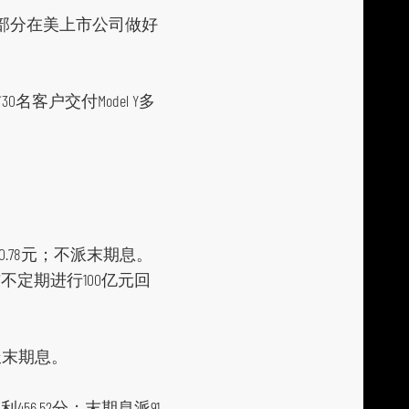
i
在内的部分在美上市公司做好
a
p
l
客户交付Model Y多
a
t
f
o
r
m
利0.78元；不派末期息。
不定期进行100亿元回
不派末期息。
456.52分；末期息派91