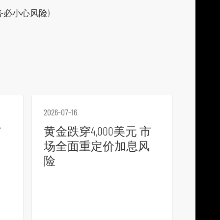
必小心风险)
2026-07-16
市
黄金跌穿4,000美元 市
场全面重定价加息风
险