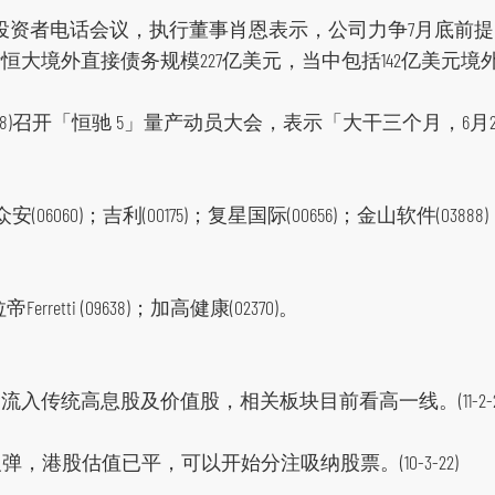
问召开投资者电话会议，执行董事肖恩表示，公司力争7月底
大境外直接债务规模227亿美元，当中包括142亿美元境
08)召开「恒驰 5」量产动员大会，表示「大干三个月，6月2
06060)；吉利(00175)；复星国际(00656)；金山软件(03888
rretti (09638)；加高健康(02370)。
传统高息股及价值股，相关板块目前看高一线。(11-2-2
反弹，港股估值已平，可以开始分注吸纳股票。(10-3-22)