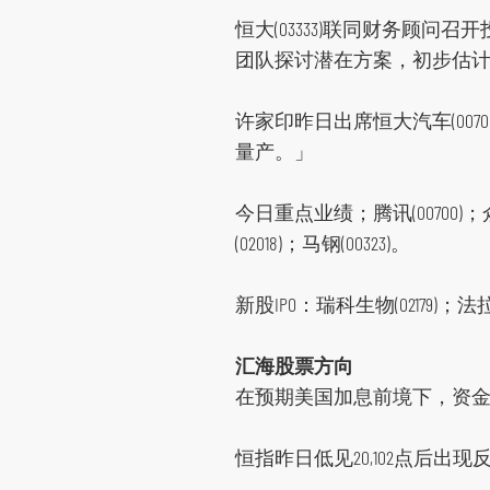
恒大(03333)联同财务顾
团队探讨潜在方案，初步估计恒
许家印昨日出席恒大汽车(007
量产。」
今日重点业绩；腾讯(00700)；众安(
(02018)；马钢(00323)。
跳
到
新股IPO：瑞科生物(02179)；法拉帝Fe
主
导
汇海股票方向
航
在预期美国加息前境下，资金流入
跳
到
恒指昨日低见20,102点后出现
主