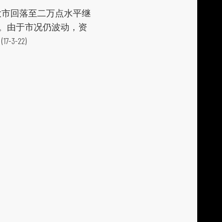
大市回落至二万点水平继
7226)。由于市况仍波动，资
-22)