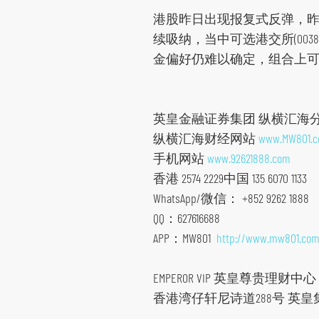
要
港股昨日出现报复式反弹，
内
续吸纳，当中可选港交所(00388)；
容
金偏好仍难以确定，组合上可同
跳
到
页
英皇金融证券集团 纵横汇海
脚
纵横汇海财经网站
www.MW801.
手机网站
www.92621888.com
香港 2574 2229中国 135 6070 1133
WhatsApp/微信： +852 9262 1888
QQ：627616688
APP：MW801
http://www.mw801.com
EMPEROR VIP 英皇尊贵理财中心
香港湾仔轩尼诗道288号 英皇集