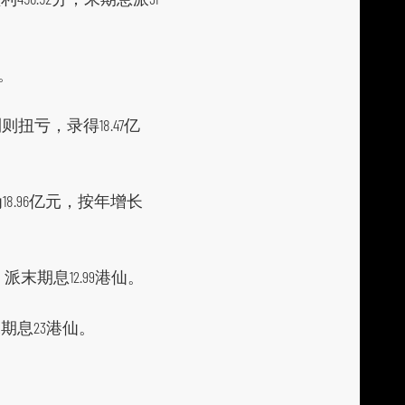
元。
则扭亏，录得18.47亿
为18.96亿元，按年增长
；派末期息12.99港仙。
派末期息23港仙。