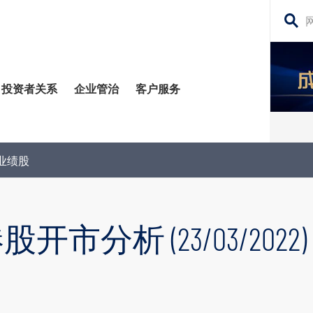
搜
寻
网
投资者关系
企业管治
客户服务
站
内
容
管治委员会
平台
务贷款
股东须知
每日股市财经评论
关注业绩股
监控
资移民
投资者关系查询
构业务
公告 (补发已遗失的股份证明书)
市分析 (23/03/2022)
场策略及研究​