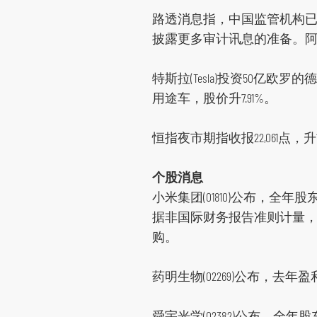
路透消息指，中国监管机构已要求包
披露更多审计讯息的准备。阿里巴
特斯拉(Tesla)投资50亿欧
用途车，股价升7.91%。
恒指夜市期指收报22,061点，升1
个股消息
小米集团(01810)公布，全年
据非国际财务报告准则计量，去年
购。
药明生物(02269)公布，去年盈
舜宇光学(02382)公布，全年股