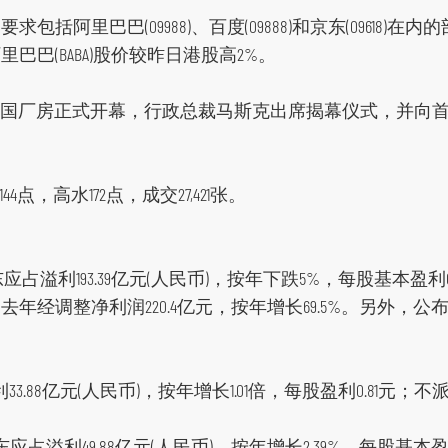
括阿里巴巴(09988)、百度(09888)和京东(09618)
巴(BABA)股价较昨日港股高2%。
罗的德国厂房正式开幕，行政总裁马斯克出席揭幕仪式，并向首30名
44点，高水172点，成交27,421张。
股东应占溢利193.39亿元(人民币)，按年下跌5%，每股基本盈
经调整净利润220.4亿元，按年增长69.5%。另外，公布
利33.88亿元(人民币)，按年增长1.01倍，每股盈利0.81元；
东应占溢利49.88亿元(人民币)，按年增长2.39%，每股基本盈利