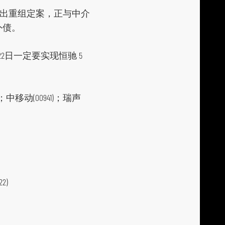
前提出重组定案，正与中介
外债。
2日一定要实现恒驰 5
)；中移动(00941)；瑞声
2)