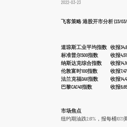
2022-03-23
环球期货期权
其他资料
飞客策略 港股开市分析 (23/03/
道琼斯工业平均指数
收报34,8
标准普尔500指数
收报4,511
纳斯达克综合指数
收报14,10
伦敦富时100指数
收报7,476
法兰克福DAX指数
收报14,47
巴黎CAC40指数
收报6,659
市场焦点
纽约期油跌2.61%，报每桶107.