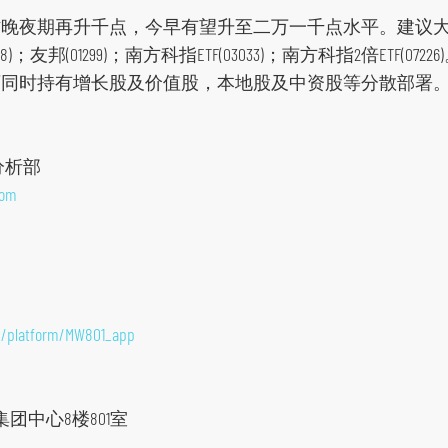
昨晚夜期再升千点，今早有望升至二万一千点水平。建议
友邦(01299)；南方科指ETF(03033)；南方科指2倍ETF(0
时持有增长股及价值股，本地股及中资股等分散部署。(17-3
分析部
com
/platform/MW801_app
团中心8楼801室