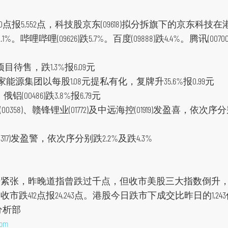
0点报5,552点，科技股京东(09618)拟分拆旗下的京东科
跌0.1%。哔哩哔哩(09626)跌5.7%。百度(09888)跌4.4%。腾讯(0070
项目待售，跌1.3%报6.09元
国家能源集团以每股1.08元提私有化，复牌升35.6%报0.99元
0486)跌3.8%报6.79元
(00358)、赣锋锂业(01772)及中远海控(01919)发盈喜，依次
0317)发盈警，依次序分别跌2.2%及跌4.3%
张，昨晚道指曾跌过千点，但收市美股三大指数倒升，恒指亦低开
收市跌412点报24,243点。港股今日跌市下成交比昨日的1,243亿
分析部
com