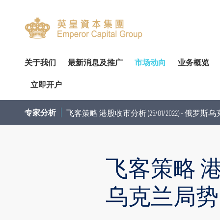
关于我们
最新消息及推广
市场动向
业务概览
立即开户
关於我们
专家分析
环球投资产品
企业资料
简介
开设户口
网上开户（建议使用）
企业
交易
财
专家分析
飞客策略 港股收市分析 (25/01/2022) - 俄罗
管理团队
个股推介
财富管理
公告
审核委员会
服务及收费
亲临开户
内部
投
荣誉及奖项
公司研究报告
资产管理
通函及其他文件
薪酬委员会
表格下载
邮寄开户
机
飞客策略 港股收
联络我们
季度策略/专题报告
企业融资
投资者资讯
提名委员会
提存方法
注意事项
市
联络资料
香港股票
董事名单与其角色和职能
股东传讯政策
证券及期货表格
提款
总览
股票期权
乌克兰局势紧
香港总行
环球股票
组织章程文件
以电子方式传送公司通讯
其他表格
存款
债券买卖
香港期货及期权
业务现况
重要日子
注意事项