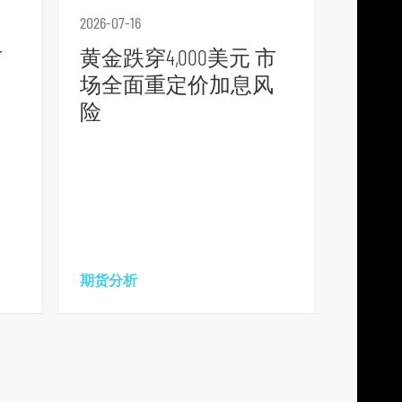
2026-07-16
市
黄金跌穿4,000美元 市
场全面重定价加息风
险
期货分析