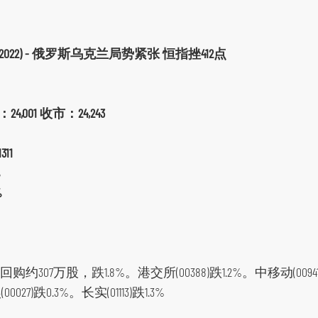
/2022) - 俄罗斯乌克兰局势紧张 恒指挫412点
24,001 收市：24,243
11
%
%
购约307万股，跌1.8%。港交所(00388)跌1.2%。中移动(00941
027)跌0.3%。长实(01113)跌1.3%