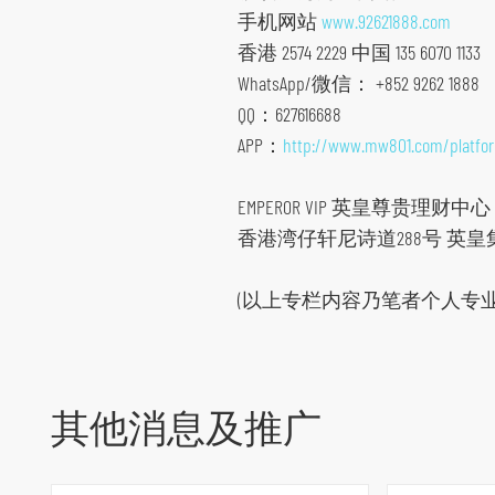
手机网站
www.92621888.com
香港 2574 2229 中国 135 6070 1133
WhatsApp/微信： +852 9262 1888
QQ：627616688
APP：
http://www.mw801.com/platf
跳
到
EMPEROR VIP 英皇尊贵理财中心
主
香港湾仔轩尼诗道288号 英皇集
导
航
(以上专栏内容乃笔者个人专
跳
到
主
要
其他消息及推广
内
容