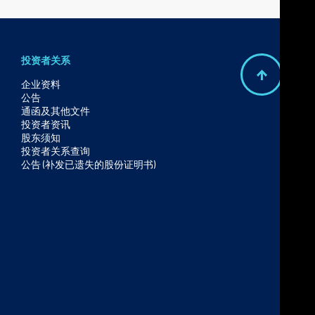
投资者关系
B
企业资料
公告
a
通函及其他文件
c
投资者资讯
股东须知
k
投资者关系查询
t
公告 (补发已遗失的股份证明书)
o
t
o
p