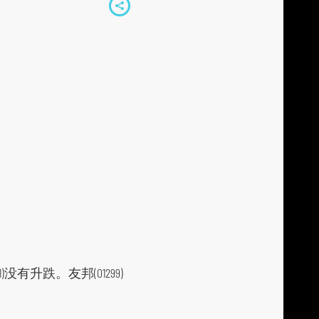
S
h
a
r
e
t
o
s
o
c
i
a
l
)没有升跌。友邦(01299)
m
e
d