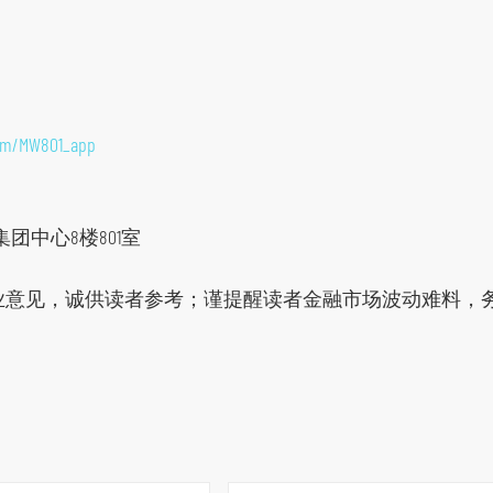
orm/MW801_app
团中心8楼801室
业意见，诚供读者参考；谨提醒读者金融市场波动难料，务