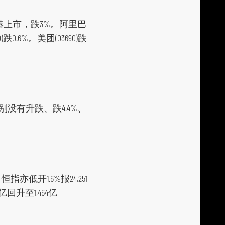
i
技在港上市，跌3%。阿里巴
a
0)跌0.6%。美团(03690)跌
p
l
a
t
f
序分别没有升跌、跌4.4%、
o
r
m
1.6%报24,251
回升至1,464亿