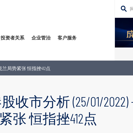
搜
寻
网
投资者关系
企业管治
客户服务
站
内
容
管治委员会
平台
务贷款
股东须知
每日股市财经评论
斯乌克兰局势紧张 恒指挫412点
监控
资移民
投资者关系查询
构业务
公告 (补发已遗失的股份证明书)
市分析 (25/01/2022)
场策略及研究​
张 恒指挫412点