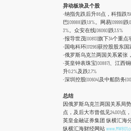
异动板块及个股
-纳指先跌后升86点，科指跌15
巴(09988)跌1.9%。网易(09999)
3%。众安在线(06060)跌3.5%
-报导世茂(00813)旗下34个重点
-国电科环(01296)获控股股东
-俄罗斯乌克兰两国关系紧张，俄铝(0
-英皇钟表珠宝(00887)、江西铜
升0.2%及跌2.7%
-深圳控股(00604)及中船防务(0
总结
因俄罗斯乌克兰两国关系局势紧
点，及后大市曾低见24,001点，
英皇金融证券集团 纵横汇海
纵横汇海财经网站
www.MW801.