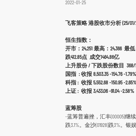
2022-01-25
环球期货期权
其他资料
飞客策略 港股收市分析 (25/01
恒生指数：
开市：24,251 最高：24,366 最低：
跌412.85点 成交1464.86亿
上升股份 / 下跌股份数目 368/13
国指 : 收报 8,503.35 -154.76 -1.79
科指 : 收报 5,552.68 -150.95 -2.65
上证 : 收报 3,433.06 -91.04 -2.58%
蓝筹股
-蓝筹普遍挫，汇丰(00005)继续回
跌3.1%。金沙(01928)跌3%。银娱(00