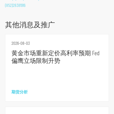
跳
(852)28381916
到
主
其他消息及推广
导
航
跳
2026-08-03
到
黄金市场重新定价高利率预期 Fed
主
要
偏鹰立场限制升势
内
容
跳
到
期货分析
页
脚