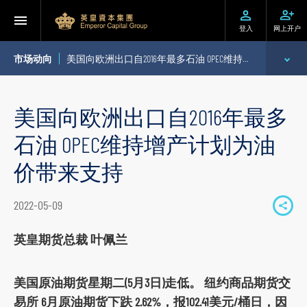
登入
网上开户
市场动向
美国向欧洲出口自2016年最多石油 OPEC维持增产计划为油价带来支持
专家分析
美国向欧洲出口自2016年最多
个股推介
石油 OPEC维持增产计划为油
公司研究报告
价带来支持
季度策略/专题报告
2022-05-09
S
每日股市财经评论
h
英皇期货总裁 叶佩兰
a
r
美国原油期货星期二(5月3日)走低。 纽约商品期货交
e
易所 6月原油期货下趺 2.62%，报102.41美元/桶日，因