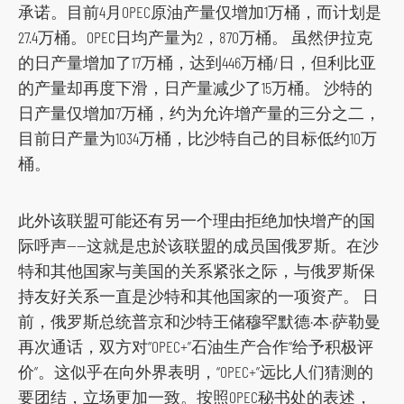
t
承诺。目前4月OPEC原油产量仅增加1万桶，而计划是
f
27.4万桶。OPEC日均产量为2，870万桶。 虽然伊拉克
o
的日产量增加了17万桶，达到446万桶/日，但利比亚
r
的产量却再度下滑，日产量减少了15万桶。 沙特的
m
日产量仅增加7万桶，约为允许增产量的三分之二，
目前日产量为1034万桶，比沙特自己的目标低约10万
桶。
此外该联盟可能还有另一个理由拒绝加快增产的国
际呼声——这就是忠於该联盟的成员国俄罗斯。在沙
特和其他国家与美国的关系紧张之际，与俄罗斯保
持友好关系一直是沙特和其他国家的一项资产。 日
前，俄罗斯总统普京和沙特王储穆罕默德·本·萨勒曼
再次通话，双方对“OPEC+”石油生产合作“给予积极评
价”。这似乎在向外界表明，“OPEC+”远比人们猜测的
要团结，立场更加一致。按照OPEC秘书处的表述，