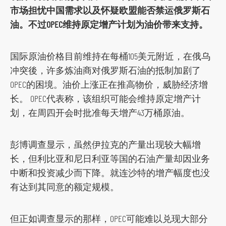
t
市场担忧中国需求以及怀疑欧盟能否禁运俄罗斯石
o
油。不过OPEC维持原定增产计划为油价带来支持。
s
o
国际原油价格目前维持在每桶105美元附近，在俄乌
c
冲突後，许多炼油商对俄罗斯石油的抵制加剧了
i
OPEC的困境。油价上涨正在推高物价，威胁经济增
a
长。 OPEC代表称，该组织可能会维持原定增产计
l
划，在周四开会时批准每天增产43万桶原油。
m
e
彭博调查显示，虽然伊拉克的产量出现较大幅增
d
长，但利比亚和尼日利亚等国的石油产量却因业务
i
中断和投资减少而下降。就连沙特的增产幅度也没
a
有达到其同意的额定规模。
p
l
a
但正如调查显示的那样，OPEC可能难以兑现大部分