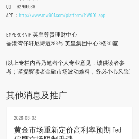
QQ：627616688
APP：
http://www.mw801.com/platform/MW801_app
EMPEROR VIP 英皇尊贵理财中心
跳
香港湾仔轩尼诗道288号 英皇集团中心8楼801室
到
主
导
(以上专栏内容乃笔者个人专业意见，诚供读者参
航
考；谨提醒读者金融市场波动难料，务必小心风险)
跳
到
其他消息及推广
主
要
内
2026-08-03
容
黄金市场重新定价高利率预期 Fed
跳
偏鹰立场限制升势