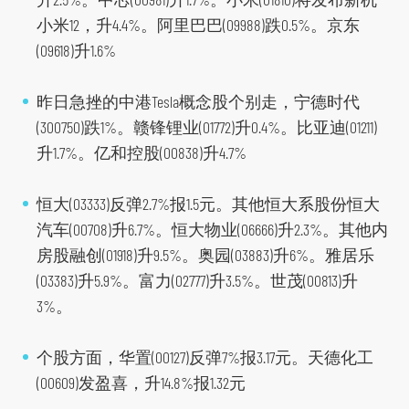
小米12，升4.4%。阿里巴巴(09988)跌0.5%。京东
(09618)升1.6%
昨日急挫的中港Tesla概念股个别走，宁德时代
(300750)跌1%。赣锋锂业(01772)升0.4%。比亚迪(01211)
升1.7%。亿和控股(00838)升4.7%
恒大(03333)反弹2.7%报1.5元。其他恒大系股份恒大
汽车(00708)升6.7%。恒大物业(06666)升2.3%。其他内
房股融创(01918)升9.5%。奥园(03883)升6%。雅居乐
(03383)升5.9%。富力(02777)升3.5%。世茂(00813)升
3%。
个股方面，华置(00127)反弹7%报3.17元。天德化工
(00609)发盈喜，升14.8%报1.32元