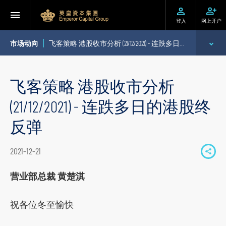
登入
网上开户
市场动向
飞客策略 港股收市分析 (21/12/2021) - 连跌多日的港股终反弹
专家分析
飞客策略 港股收市分析
个股推介
(21/12/2021) - 连跌多日的港股终
公司研究报告
反弹
季度策略/专题报告
2021-12-21
S
每日股市财经评论
h
营业部总裁 黄楚淇
a
r
祝各位冬至愉快
e