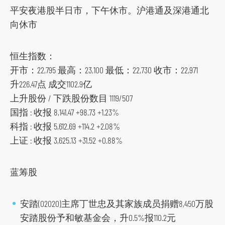
t
平安夜港股半日市，下午休市。沪港通及深港通北
o
向休市
s
o
恒生指数：
c
开市：22,795 最高：23,100 最低：22,730 收市：22,971
i
升226.47点 成交1102.9亿
a
上升股份 / 下跌股份数目 1119/507
l
国指 : 收报 8,141.47 +98.73 +1.23%
m
科指 : 收报 5,612.69 +114.2 +2.08%
e
上证 : 收报 3,625.13 +31.52 +0.88%
d
i
蓝筹股
a
p
l
安踏(02020)主席丁世忠及其家族成员捐赠8,450万股
a
安踏股份予和敏基金会，升0.5%报110.2元