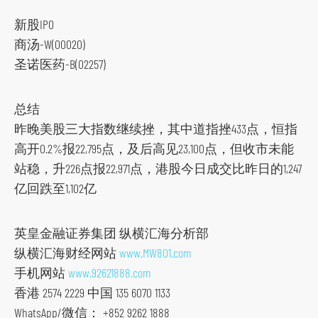
新股IPO
商汤-W(00020)
圣诺医药-B(02257)
总结
昨晚美股三大指数继续挫，其中道指挫433点，恒指
高开0.2%报22,795点，及后高见23,100点，但收市未能
站稳，升226点报22,971点，港股今日成交比昨日的1,247
亿回跌至1,102亿
英皇金融证券集团 纵横汇海分析部
纵横汇海财经网站
www.MW801.com
手机网站
www.92621888.com
香港 2574 2229 中国 135 6070 1133
WhatsApp/微信： +852 9262 1888