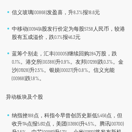
t
f
信义玻璃(00868)发盈喜，升8.3%报18.6元
o
r
中移动(00941)A股发行价定为每股57.58人民币，较港
m
股有五成溢价，跌0.1%报46.3元
蓝筹个别走，汇丰(00005)继续回购284万股，跌
0.1%。港交所(00388)升0.9%。友邦(01299)跌0.3%。金
沙(01928)升2.5%。银娱(00027)升0.8%。信义光能
(00968)跌1.8%。
异动板块及个股
纳指挫188点，科指今早曾创历史新低5,456点，但
收升114点报5,612点，美团(03690)升4.5%。腾讯(00700)
升2.5%。中芯(00981)升1.7%。小米(01810)将发布新机