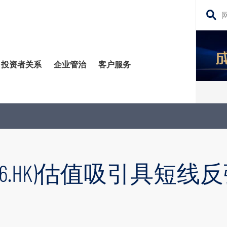
搜
寻
网
投资者关系
企业管治
客户服务
站
内
容
管治委员会
平台
务贷款
股东须知
每日股市财经评论
监控
资移民
投资者关系查询
构业务
公告 (补发已遗失的股份证明书)
36.HK)估值吸引具短线
场策略及研究​