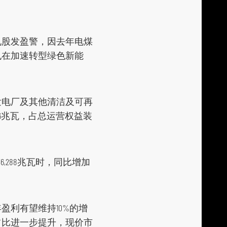
a
r
e
电股发盈警，因去年电煤
t
也在加速转型绿色新能
o
s
o
发电厂及其他清洁及可再
c
6兆瓦，占总运营权益装
i
a
l
36,288兆瓦时，同比增加
m
e
d
利有望维持10%的增
i
占比进一步提升，现价市
a