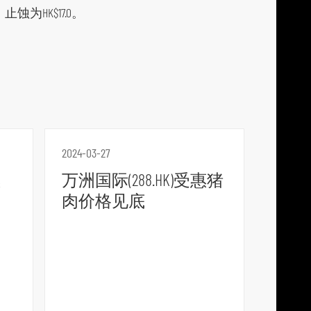
蚀为HK$17.0。
p
l
a
t
f
o
r
m
2024-03-27
惠
万洲国际(288.HK)受惠猪
肉价格见底