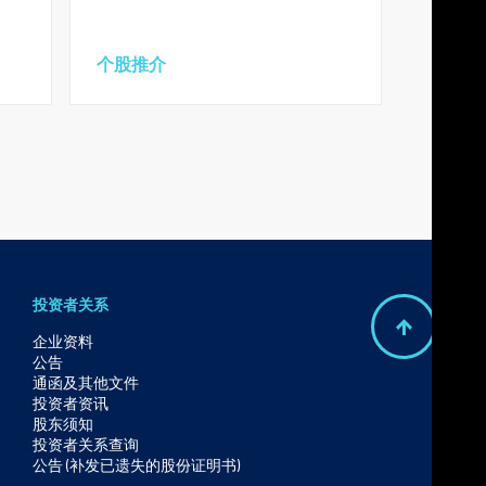
个股推介
投资者关系
B
企业资料
公告
a
通函及其他文件
c
投资者资讯
股东须知
k
投资者关系查询
t
公告 (补发已遗失的股份证明书)