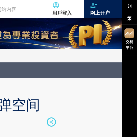
EN
用戶登入
网上开户
繁
交易
平台
反弹空间
S
h