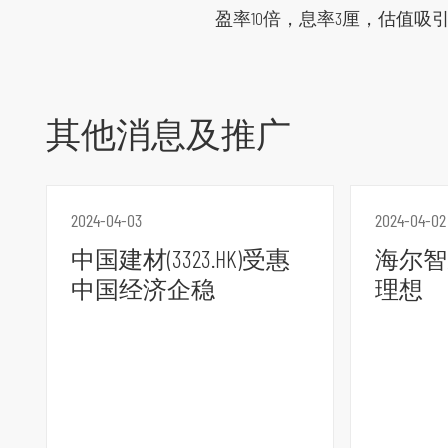
盈率10倍，息率3厘，估值吸引，短
其他消息及推广
2024-04-03
2024-04-02
跳
中国建材(3323.HK)受惠
海尔智家
到
中国经济企稳
理想
主
导
航
跳
到
主