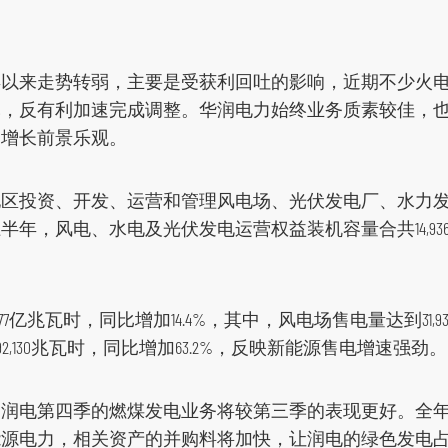
年以来走势转弱，主要是受获利回吐的影响，近期不少火
尽，反有利加速完成调整。华润电力始终业务质素较佳，
，增长前景乐观。
地区投资、开发、运营和管理风电场、光伏发电厂、水力
年，风电、水电及光伏发电运营权益装机容量合共14,93
77亿兆瓦时，同比增加14.4%，其中，风电场售电量达到31,9
192,130兆瓦时，同比增加63.2%，反映新能源售电增速强劲。
润电第四季的燃煤发电业务将较第三季的表现更好。全年盈
能源电力，相关资产的并购料将加快，让润电的绿色发电