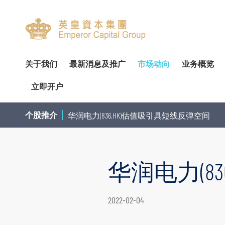
关于我们
最新消息及推广
市场动向
业务概览
立即开户
关於我们
专家分析
环球投资产品
企业资料
简介
开设户口
网上开户（建议使用）
企业
交易
财
个股推介
华润电力(836.HK)估值吸引具短线反弹空间
管理团队
个股推介
财富管理
公告
审核委员会
服务及收费
亲临开户
内部
投
荣誉及奖项
公司研究报告
资产管理
通函及其他文件
薪酬委员会
表格下载
邮寄开户
机
华润电力(8
联络我们
季度策略/专题报告
企业融资
投资者资讯
提名委员会
提存方法
注意事项
市
联络资料
香港股票
董事名单与其角色和职能
股东传讯政策
证券及期货表格
提款
总览
股票期权
2022-02-04
香港总行
环球股票
组织章程文件
以电子方式传送公司通讯
其他表格
存款
债券买卖
香港期货及期权
业务现况
重要日子
注意事项