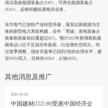
清洁高效能源装备占25.81%，可再生能源装备占
r
29.40%，反映积极拓展相关业务。
m
东方电气已加快产业转型升级，落实以新能源为主
体的新型电力系统构建，去年「零碳」发电装备占
装备制造板块比重超过60%。预计2022年新增装机规
模将达2.3亿千瓦创历年新高，行业增长空间大。经
过首季调整，现价市盈率已回到7倍的合理水平，建
议HK$7.6买入，目标价HK$9.8，止蚀HK$7.0。
其他消息及推广
2024-04-03
中国建材(3323.HK)受惠中国经济企