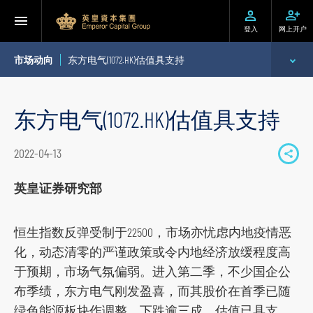
登入
网上开户
市场动向
东方电气(1072.HK)估值具支持
专家分析
东方电气(1072.HK)估值具支持
个股推介
2022-04-13
S
公司研究报告
h
英皇证券研究部
季度策略/专题报告
a
r
恒生指数反弹受制于22500，市场亦忧虑内地疫情恶
每日股市财经评论
e
化，动态清零的严谨政策或令内地经济放缓程度高
t
于预期，市场气氛偏弱。进入第二季，不少国企公
o
布季绩，东方电气刚发盈喜，而其股价在首季已随
s
绿色能源板块作调整，下跌逾三成，估值已具支