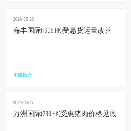
航
跳
到
2024-03-28
主
海丰国际(1308.HK)受惠货运量改善
要
内
容
跳
到
个股推介
页
脚
2024-03-27
万洲国际(288.HK)受惠猪肉价格见底