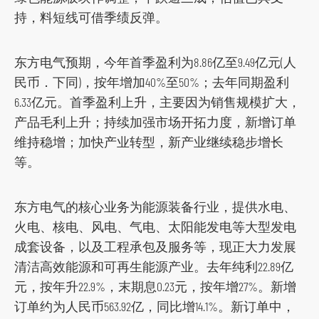
o
持，料短线可借季绩反弹。
c
i
东方电气预期，今年首季盈利为8.86亿至9.49亿元(人
a
民币．下同)，按年增加40%至50%；去年同期盈利
l
6.33亿元。首季盈利上升，主要因为销售规模扩大，
m
产品毛利上升；持续加强市场开拓力度，新增订单
e
维持稳增；加快产业转型，新产业继续稳步增长
d
等。
i
a
东方电气的核心业务为能源装备行业，提供水电、
p
火电、核电、风电、气电、太阳能发电等大型发电
l
成套设备，以及工程承包及服务等，现正大力发展
a
清洁高效能源和可再生能源产业。去年纯利22.89亿
t
元，按年升22.9%，末期息0.23元，按年增27%。新增
f
订单约为人民币563.92亿，同比增14.1%。新订单中，
o