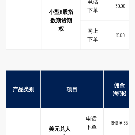
电话
30.00
下单
小型H股指
数期货期
权
网上
15.00
跳
下单
到
主
导
航
跳
佣金
产品类别
项目
到
(每张)
主
要
内
电话
RMB￥35
容
下单
美元兑人
跳