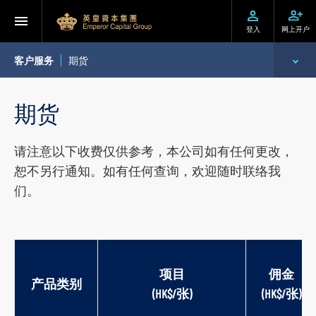
登入
网上开户
客户服务
期货
开设户口
期货
服务及收费
请注意以下收费仅供参考，本公司如有任何更改，
表格下载
恕不另行通知。如有任何查询，欢迎随时联络我
们。
提存方法
交易平台
项目
佣金
产品类别
(HK$/张)
(HK$/张)