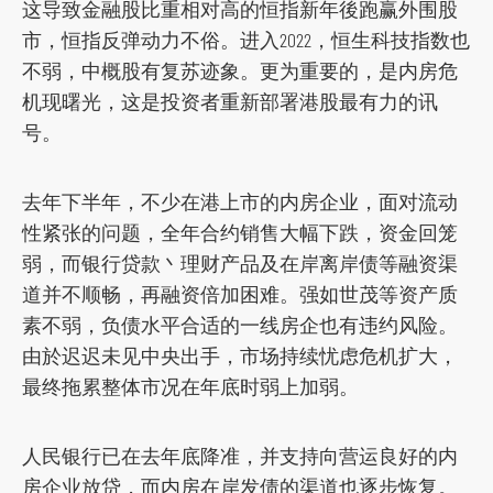
这导致金融股比重相对高的恒指新年後跑赢外围股
s
市，恒指反弹动力不俗。进入2022，恒生科技指数也
o
不弱，中概股有复苏迹象。更为重要的，是内房危
c
机现曙光，这是投资者重新部署港股最有力的讯
i
号。
a
l
去年下半年，不少在港上市的内房企业，面对流动
m
性紧张的问题，全年合约销售大幅下跌，资金回笼
e
弱，而银行贷款丶理财产品及在岸离岸债等融资渠
d
道并不顺畅，再融资倍加困难。强如世茂等资产质
i
素不弱，负债水平合适的一线房企也有违约风险。
a
由於迟迟未见中央出手，市场持续忧虑危机扩大，
p
最终拖累整体市况在年底时弱上加弱。
l
a
人民银行已在去年底降准，并支持向营运良好的内
t
房企业放贷，而内房在岸发债的渠道也逐步恢复。
f