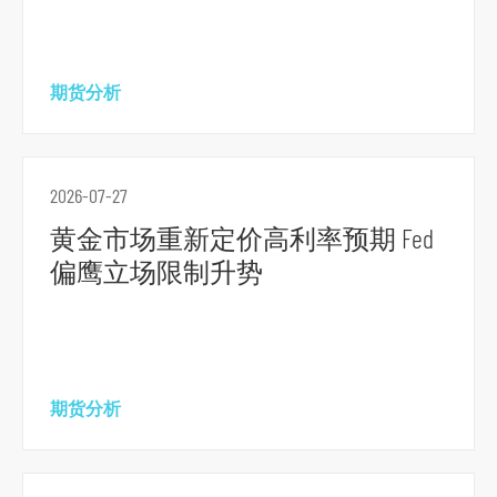
跳
到
主
期货分析
要
内
容
2026-07-27
跳
到
黄金市场重新定价高利率预期 Fed
页
偏鹰立场限制升势
脚
期货分析