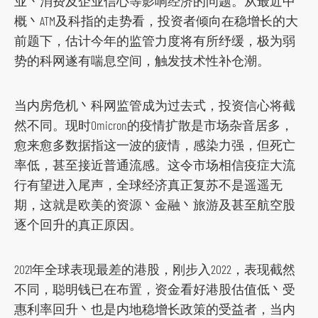
业丶消费及企业信心等影响经济的问题。从最近中
概丶ATM及科指的走势看，投资者倾向在稳增长的大
前题下，估计今年的监管力度将有所纾缓，极为弱
势的科网遂有喘息空间，触发技术性补仓潮。
当内房危机丶科网监管成为过去式，投资信心将截
然不同。现时Omicron的疫情扩散是市场杂音居多，
愈来愈多数据指这一波的疲情，感染力强，但死亡
率低，甚至接近普通流感。这令市场相信疫症大流
行有望进入尾声，全球经济真正复苏不是遥遥无
期，这就是欧美的资源丶金融丶旅游及甚至航空股
逐个回升的真正原因。
2021年全球表现最差的港股，刚步入2022，表现截然
不同，聪明钱已在布置，资金看好港股估值低丶受
惠利率回升丶也是内地稳增长政策的受益者，当内