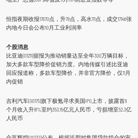
o
r
恒指夜期收报17670点，升79点，高水111点，成交17146张
m
内地今日会公布10月工业利润率
个股消息
比亚迪(01211)据报为推动销量达至全年300万辆目标，
加大多款车型降价促销力度。内地传媒引述比亚迪
回应报道称，多款车型降价，并非官方降价，仅11月
内促销
吉利汽车(00175)旗下极氪寻求美国IPO上市，披露首9
个月收入升91%至约353.15亿元人民币，亏损增至52.3亿
人民币
合富辉煌(00733)公布，根据近期对集团贷款组合的审