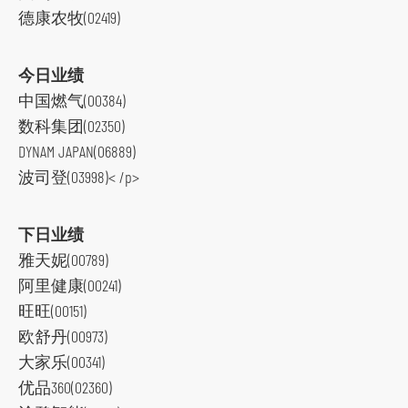
德康农牧(02419)
今日业绩
中国燃气(00384)
数科集团(02350)
DYNAM JAPAN(06889)
波司登(03998)< /p>
跳
下日业绩
到
雅天妮(00789)
主
阿里健康(00241)
导
旺旺(00151)
航
欧舒丹(00973)
跳
大家乐(00341)
到
优品360(02360)