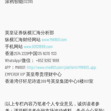
主
涂鸦智能(02391)
要
内
容
跳
英皇证券纵横汇海分析部
到
纵横汇海财经网站
www.MW801.com
页
手机网站
www.92621888.com
脚
香港2574 2229中国135 6070 1133
WhatsApp/微信： +852 9262 1888
APP：MW801
http://www.mw801.com/platform/MW801_app
EMPEROR VIP 英皇尊贵理财中心
香港湾仔轩尼诗道288号英皇集团中心8楼801室
(以上专栏内容乃笔者个人专业意见，诚供读者参
考；谨提醒读者金融市场波动难料，务必小心风险)