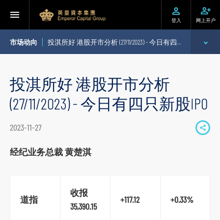
登入
网上开户
市场动向
投淇所好 港股开市分析 (27/11/2023) - 今日有四只新股IPO
专家分析
投淇所好 港股开市分析
个股推介
(27/11/2023) - 今日有四只新股IPO
公司研究报告
2023-11-27
S
季度策略/专题报告
h
经纪业务总裁 黄楚淇
a
每日股市财经评论
r
e
收报
道指
+117.12
+0.33%
t
35,390.15
o