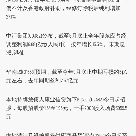
倘不计及香港政府补助，经修订除税后纯利增加
27.1%
中汇集团(00382)公布，截至8月底止全年股东应占经
调整利润6.68亿元(人民币)，按年增长15.3%。末期息
派9港仙
华南城(01668)预期，截至今年9月底止中期亏损约6亿
元左右，去年同期盈利2.57亿元
本地持牌放债人康业信贷旗下K Cash(02483)今日起招
股，每股招股价1.64至1.96元，一手2000股入场费3959.5
元
内地清洁及维护服务供应商升辉清洁(02521)今日起至