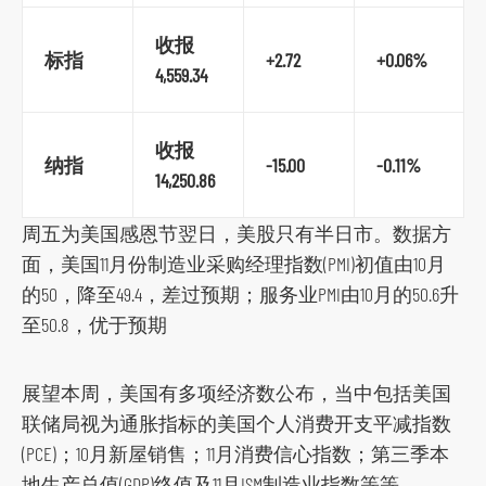
s
收报
o
标指
+2.72
+0.06%
4,559.34
c
i
a
收报
纳指
-15.00
-0.11%
l
14,250.86
m
周五为美国感恩节翌日，美股只有半日市。数据方
e
面，美国11月份制造业采购经理指数(PMI)初值由10月
d
的50，降至49.4，差过预期；服务业PMI由10月的50.6升
i
至50.8，优于预期
a
p
l
展望本周，美国有多项经济数公布，当中包括美国
a
联储局视为通胀指标的美国个人消费开支平减指数
t
(PCE)；10月新屋销售；11月消费信心指数；第三季本
f
地生产总值(GDP)终值及11月ISM制造业指数等等