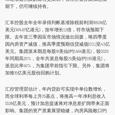
o
期下，仍可继续持有。
c
i
汇丰控股去年全年录得列帐基准除税前利润189.06亿
a
美元(1474.67亿港元)，按年增长1.2倍，符市场预期下
l
限。去年首三季因应市场情况做出回拨，唯四季度
m
因内房资产减值，推高季度预期信贷减值(ECL)至4.5亿
e
美元。集团派末期息每股18美仙(约1.404港元)，较2020
d
年同期高20%，全年共派息每股25美仙(约1.95港元)，
i
派息比率40%，为集团早前指引下限。另外，集团将
a
加推10亿美元股份回购计划。
p
l
汇控管理层估计，年内贷款可实现中单位数增长，
a
而全球利率每上升25基点，将推高一年净利息收入
t
13.09亿美元，预计加息提速将对净息差扩阔带来正面
f
影响。集团的资产质素展望稳健，内房风险敞口约
o