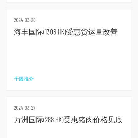
航
跳
到
2024-03-28
主
海丰国际(1308.HK)受惠货运量改善
要
内
容
跳
到
个股推介
页
脚
2024-03-27
万洲国际(288.HK)受惠猪肉价格见底