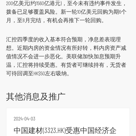
200亿美元(约1560亿港元)，至今未有违约事件发生，
r
拨备已足够覆盖风险。新一轮10亿美元回购为期6个
m
月，至8月完结，有机会再推下一轮回购。
汇控四季度的收入基本符合预期，净息差表现理
想。近期内房的资金情况有所好转，料内房资产减
值情况不会进一步恶化。美联储加快加息预期升
温，汇控将持续受惠。有货者可继续持有，无货者
可待回调至HK$50左右吸纳。
其他消息及推广
2024-04-03
中国建材(3323.HK)受惠中国经济企