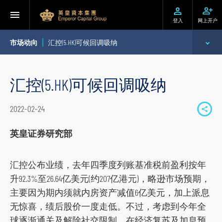
登入
网上开户
市场动向
汇控(5.HK)可候回调吸纳
专家分析
汇控(5.HK)可候回调吸纳
个股推介
2022-02-24
S
公司研究报告
h
英皇证券研究部
季度策略/专题报告
a
r
汇控公布业绩，去年四季度列账基准税前盈利按年
每日股市财经评论
e
升92.3%至26.64亿美元(约207亿港元)，略逊市场预期，
t
主要因为期内须就内房资产减值6亿美元，加上派息
o
无惊喜，绩后股价一度走低。不过，考虑到今年全
s
球逐渐通关及解除社交限制，在经济复苏及加息预