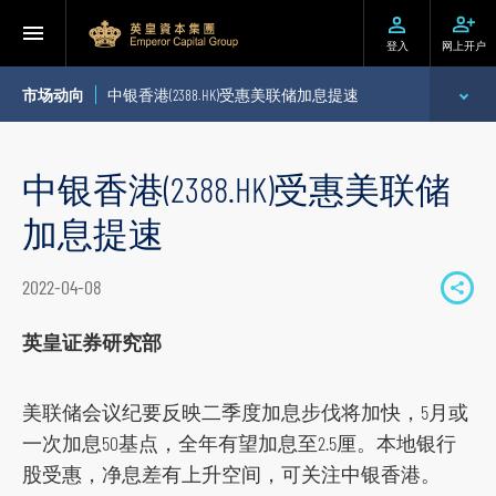
登入
网上开户
市场动向
中银香港(2388.HK)受惠美联储加息提速
专家分析
中银香港(2388.HK)受惠美联储
个股推介
加息提速
公司研究报告
2022-04-08
S
季度策略/专题报告
h
英皇证券研究部
a
每日股市财经评论
r
美联储会议纪要反映二季度加息步伐将加快，5月或
e
一次加息50基点，全年有望加息至2.5厘。本地银行
t
股受惠，净息差有上升空间，可关注中银香港。
o