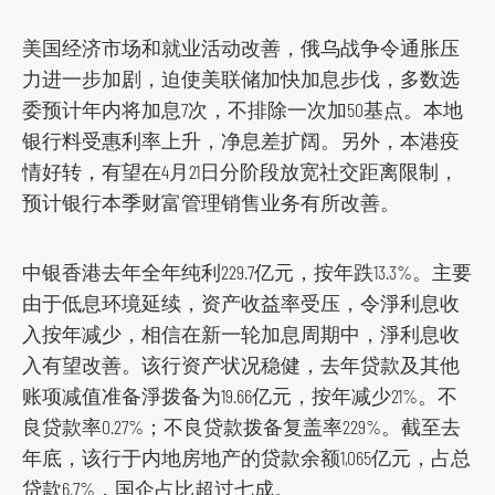
s
美国经济市场和就业活动改善，俄乌战争令通胀压
o
力进一步加剧，迫使美联储加快加息步伐，多数选
c
委预计年内将加息7次，不排除一次加50基点。本地
i
银行料受惠利率上升，净息差扩阔。另外，本港疫
a
情好转，有望在4月21日分阶段放宽社交距离限制，
l
预计银行本季财富管理销售业务有所改善。
m
e
中银香港去年全年纯利229.7亿元，按年跌13.3%。主要
d
由于低息环境延续，资产收益率受压，令淨利息收
i
入按年减少，相信在新一轮加息周期中，淨利息收
a
入有望改善。该行资产状况稳健，去年贷款及其他
p
账项减值准备淨拨备为19.66亿元，按年减少21%。不
l
良贷款率0.27%；不良贷款拨备复盖率229%。截至去
a
年底，该行于内地房地产的贷款余额1,065亿元，占总
t
贷款6.7%，国企占比超过七成。
f