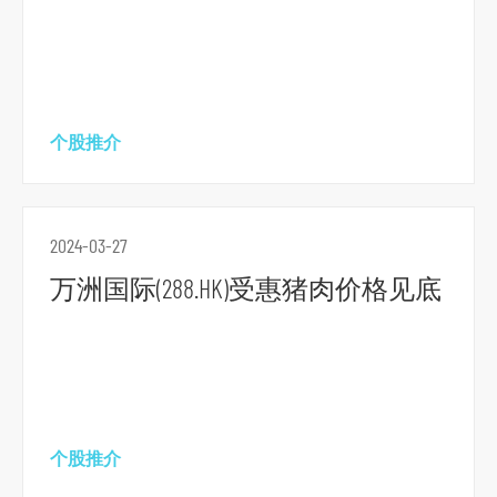
主
要
内
容
个股推介
跳
到
页
2024-03-27
脚
万洲国际(288.HK)受惠猪肉价格见底
个股推介