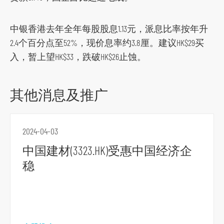
o
r
中银香港去年全年每股股息1.13元，派息比率按年升
m
2.4个百分点至52%，现价息率约3.8厘。建议HK$29买
入，暂上望HK$33，跌破HK$26止蚀。
其他消息及推广
2024-04-03
中国建材(3323.HK)受惠中国经济企
稳