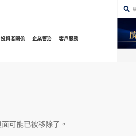
搜
尋
網
投資者關係
企業管治
客戶服務
站
內
容
管治委員會
平台
務貸款
股東須知
每日股市財經評論
監控
資移民
投資者關係查詢
構業務
公告 (補發已遺失的股份證明書)
場策略及研究​
牛熊證
頁面可能已被移除了。
深港通