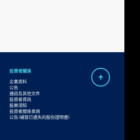
投資者關係
B
企業資料
公告
a
通函及其他文件
c
投資者資訊
股東須知
k
投資者關係查詢
t
公告 (補發已遺失的股份證明書)
o
t