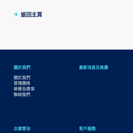
環球期貨期權
其他資料
重要日子
債券買賣
返回主頁
跳
關於我們
最新消息及推廣
到
關於我們
主
管理團隊
導
榮譽及獎項
聯絡我們
航
跳
到
主
企業管治
客戶服務
要