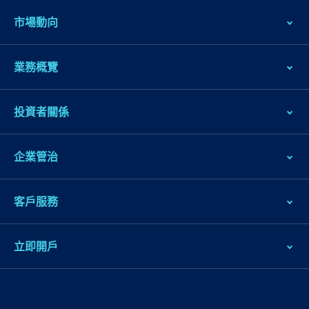
主
市場動向
導
航
跳
業務概覽
到
主
投資者關係
要
内
企業管治
容
跳
到
客戶服務
頁
腳
立即開戶