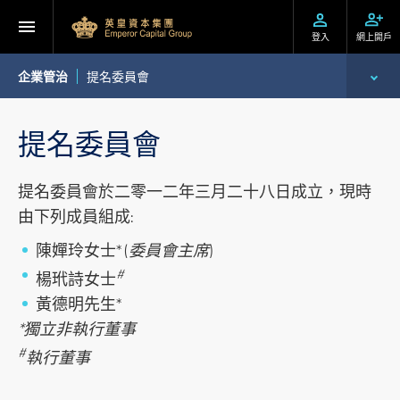
登入
網上開戶
企業管治
提名委員會
簡介
提名委員會
審核委員會
提名委員會於二零一二年三月二十八日成立，現時
薪酬委員會
由下列成員組成:
陳嬋玲女士* (
委員會主席
)
提名委員會
#
楊玳詩女士
企業管治委員會
黃德明先生*
*獨立非執行董事
內部監控
#
執行董事