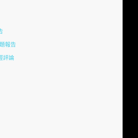
告
專題報告
經評論