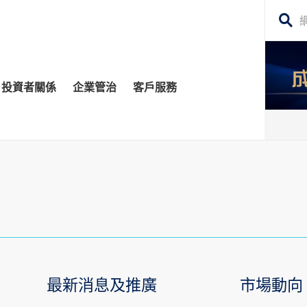
搜
尋
網
投資者關係
企業管治
客戶服務
站
內
容
管治委員會
平台
務貸款
股東須知
每日股市財經評論
監控
資移民
投資者關係查詢
構業務
公告 (補發已遺失的股份證明書)
場策略及研究​
牛熊證
深港通
最新消息及推廣
市場動向