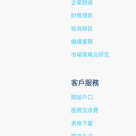
企業融資
財務貸款
投資移民
機構業務
市場策略及研究​
跳
到
主
客戶服務
導
航
開設戶口
跳
服務及收費
到
主
表格下載
要