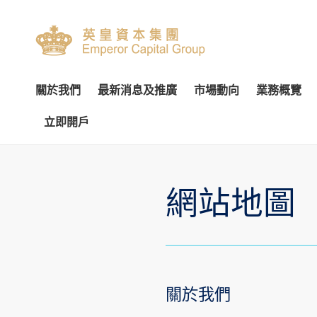
關於我們
最新消息及推廣
市場動向
業務概覽
立即開戶
關於我們
專家分析
環球投資產品
企業資料
簡介
開設戶口
網上開戶（建議使用）
企業
交易
財
管理團隊
個股推介
財富管理
公告
審核委員會
服務及收費
親臨開戶
內部
投
網站地圖
榮譽及獎項
公司研究報告
資產管理
通函及其他文件
薪酬委員會
表格下載
郵寄開戶
機
聯絡我們
季度策略/專題報告
企業融資
投資者資訊
提名委員會
提存方法
注意事項
市
聯絡資料
香港股票
董事名單與其角色和職能
股東傳訊政策
證券及期貨表格
提款
總覽
股票期權
認股證及
香港總行
環球股票
組織章程文件
以電子方式傳送公司通訊
財富管理表格
存款
股票融資融券
滬港通及
關於我們
香港期貨及期權
業務現況
提名新董事之程序
其他表格
注意事項
基金買賣