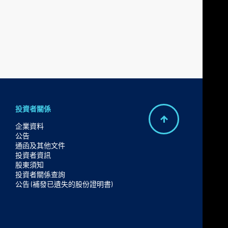
投資者關係
B
企業資料
公告
a
通函及其他文件
c
投資者資訊
股東須知
k
投資者關係查詢
t
公告 (補發已遺失的股份證明書)
o
t
o