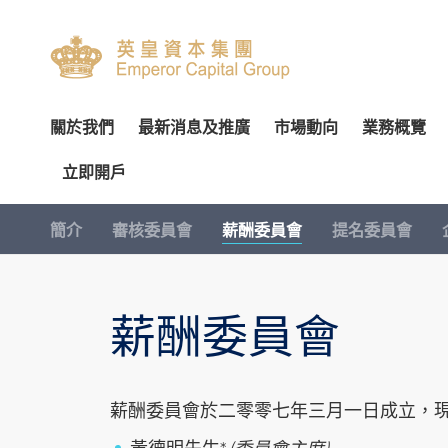
關於我們
最新消息及推廣
市場動向
業務概覽
立即開戶
關於我們
專家分析
環球投資產品
企業資料
簡介
開設戶口
網上開戶（建議使用）
企業
交易
財
簡介
審核委員會
薪酬委員會
提名委員會
管理團隊
個股推介
財富管理
公告
審核委員會
服務及收費
親臨開戶
內部
投
榮譽及獎項
公司研究報告
資產管理
通函及其他文件
薪酬委員會
表格下載
郵寄開戶
機
薪酬委員會
聯絡我們
季度策略/專題報告
企業融資
投資者資訊
提名委員會
提存方法
注意事項
市
聯絡資料
香港股票
董事名單與其角色和職能
股東傳訊政策
證券及期貨表格
提款
總覽
股票期權
認股證及
香港總行
環球股票
組織章程文件
以電子方式傳送公司通訊
財富管理表格
存款
股票融資融券
滬港通及
薪酬委員會於二零零七年三月一日成立，現
香港期貨及期權
業務現況
提名新董事之程序
其他表格
注意事項
基金買賣