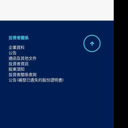
投資者關係
B
企業資料
公告
a
通函及其他文件
c
投資者資訊
股東須知
k
投資者關係查詢
t
公告 (補發已遺失的股份證明書)
o
t
o
p