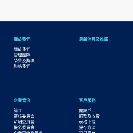
導
航
跳
到
關於我們
最新消息及推廣
主
要
關於我們
管理團隊
内
榮譽及獎項
容
聯絡我們
跳
到
頁
腳
企業管治
客戶服務
簡介
開設戶口
審核委員會
服務及收費
薪酬委員會
表格下載
提名委員會
提存方法
企業管治委員會
交易平台