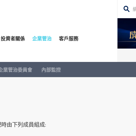
搜
尋
網
投資者關係
企業管治
客戶服務
站
內
容
管治委員會
平台
務貸款
股東須知
每日股市財經評論
企業管治委員會
內部監控
監控
資移民
投資者關係查詢
構業務
公告 (補發已遺失的股份證明書)
場策略及研究​
牛熊證
深港通
時由下列成員組成: