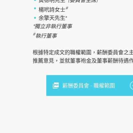
黃德明先生*
(委員會主席)
#
楊玳詩女士
環球期貨期權
其他資料
重要日子
債券買賣
余擎天先生*
*獨立非執行董事
#
執行董事
根據特定成文的職權範圍，薪酬委員會之
推薦意見，並就董事袍金及董事薪酬待遇
薪酬委員會 – 職權範圍
跳
到
主