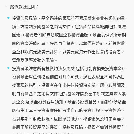
到
一般條款及細則：
主
投資涉及風險。基金過往的表現並不表示將來亦會有類似的業
要
績。詳情請參閱基金之銷售文件，包括產品資料概要(包括風險
内
因素)。投資者可能無法取回全數投資金額。基金表現以所示期
容
間的資產淨值計算，股息再作投資，以報價貨幣計。若投資收
跳
益並非以港元或美元計算，以美元或港元作出投資的投資者，
到
需承受匯率波動的風險。
頁
投資者須注意所有投資均涉及風險(包括可能會損失投資本金)，
腳
投資基金單位價格或價值可升亦可跌，過往表現並不可作為日
後表現的指引。投資者在作出任何投資決定前，應小心閱讀及
明白有關基金之銷售文件(包括基金詳情及當中所載之風險因素
之全文)及基金投資客戶須知。基金乃投資產品，而部分涉及金
融衍生工具。投資者應仔細考慮自己的投資目標、投資經驗、
投資年期、財政狀況、風險承受能力、稅務後果及特定需要，
亦應了解投資產品的性質，條款及風險。投資者如對其投資有