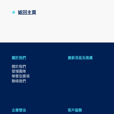
環球期貨期權
其他資料
重要日子
債券買賣
返回主頁
跳
關於我們
最新消息及推廣
到
關於我們
主
管理團隊
導
榮譽及獎項
聯絡我們
航
跳
到
主
企業管治
客戶服務
要