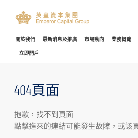
關於我們
最新消息及推廣
市場動向
業務概覽
立即開戶
關於我們
專家分析
環球投資產品
企業資料
簡介
開設戶口
網上開戶（建議使用）
企業
交易
財
管理團隊
個股推介
財富管理
公告
審核委員會
服務及收費
親臨開戶
內部
投
404頁面
榮譽及獎項
公司研究報告
資產管理
通函及其他文件
薪酬委員會
表格下載
郵寄開戶
機
聯絡我們
季度策略/專題報告
企業融資
投資者資訊
提名委員會
提存方法
注意事項
市
抱歉，找不到頁面
聯絡資料
香港股票
董事名單與其角色和職能
股東傳訊政策
證券及期貨表格
提款
總覽
股票期權
認股證及
點擊進來的連結可能發生故障，或該
香港總行
環球股票
組織章程文件
以電子方式傳送公司通訊
財富管理表格
存款
股票融資融券
滬港通及
香港期貨及期權
業務現況
提名新董事之程序
其他表格
注意事項
基金買賣