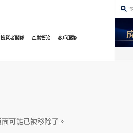
搜
尋
網
投資者關係
企業管治
客戶服務
站
內
容
管治委員會
平台
務貸款
股東須知
每日股市財經評論
監控
資移民
投資者關係查詢
構業務
公告 (補發已遺失的股份證明書)
場策略及研究​
牛熊證
頁面可能已被移除了。
深港通