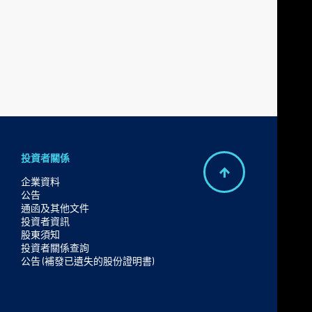
投資者關係
B
企業資料
公告
a
通函及其他文件
c
投資者資訊
股東須知
k
投資者關係查詢
t
公告 (補發已遺失的股份證明書)
o
t