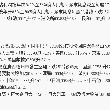
佔利潤按年跌28.8%至32.74億人民幣，派末期息減至每股0.7人
按年升8.6%至56.05億人民幣，派末期息每股0.1港幣，跌2.6%報
移動(00941)升2%。港交所(00388)升1.6%。長和(00001)升0.3%
7點報4,653點，阿里巴巴(09988)公布股份回購總金額由15
大藍籌。騰訊(00700)升4.2%。美團(03690)升6.3%。京東(096
5.8%。萬國數據(09698)升13%。
0客機在廣西梧州市發生空難，跌2.5%報2.68元。國航(00753)升1.4%
加息0.50%，匯豐(00005)升1.9%。渣打(02888)升2.5
油(00883)升4.4%。中石油(00857)升4.7%。中石化(0038
03175)升3.6%
大系恆大(03333)、恆大汽車(00708)及恆大物業(0666