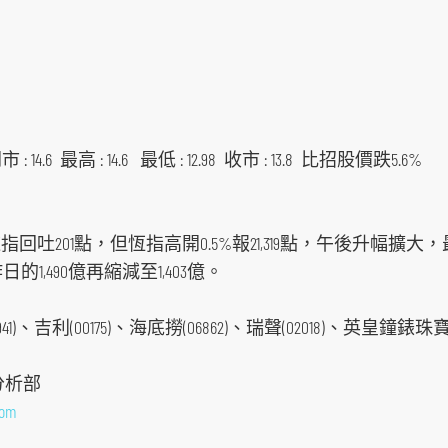
 : 14.6 最高 : 14.6 最低 : 12.98 收市 : 13.8 比招股價跌5.6%
201點，但恆指高開0.5%報21,319點，午後升幅擴大，最
日的1,490億再縮減至1,403億。
41)、吉利(00175)、海底撈(06862)、瑞聲(02018)、英皇鐘錶珠
分析部
com