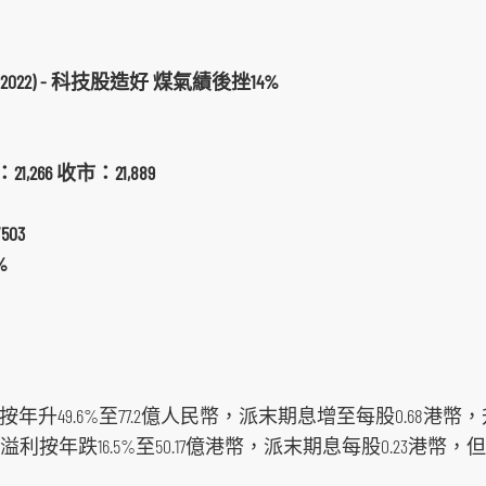
2022) - 科技股造好 煤氣績後挫14%
1,266 收市：21,889
03
%
按年升49.6%至77.2億人民幣，派末期息增至每股0.68港幣，升4.
後溢利按年跌16.5%至50.17億港幣，派末期息每股0.23港幣，