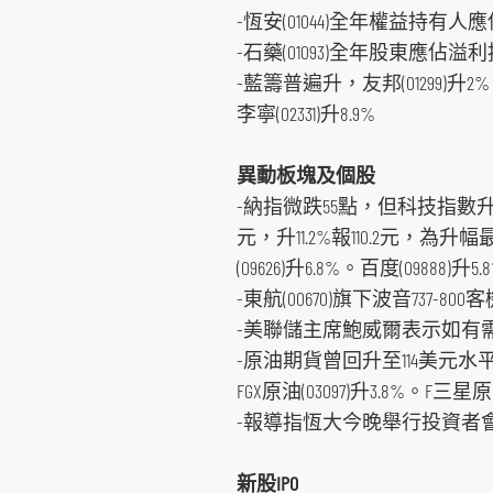
-恆安(01044)全年權益持有人應
-石藥(01093)全年股東應佔溢利
-藍籌普遍升，友邦(01299)升2%。中
李寧(02331)升8.9%
異動板塊及個股
-納指微跌55點，但科技指數升23
元，升11.2%報110.2元，為升幅最
(09626)升6.8%。百度(09888)升
-東航(00670)旗下波音737-80
-美聯儲主席鮑威爾表示如有需要將大膽
-原油期貨曾回升至114美元水平，中海
FGX原油(03097)升3.8%。F三星原油(
-報導指恆大今晚舉行投資者會議，恆
新股IPO