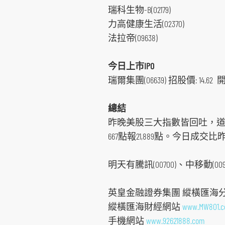
瑞科生物-B(02179)
力高健康生活(02370)
法拉帝(09638)
今日上市IPO
瑞爾集團(06639) 招股價: 14.62 開市
總結
昨晚美股三大指數皆回吐，道指回吐
667點報21,889點。今日成交比昨
明天有騰訊(00700)、中移動(009
跳
到
英皇金融證券集團 縱橫匯海
主
縱橫匯海財經網站
www.MW801.
導
手機網站
www.92621888.com