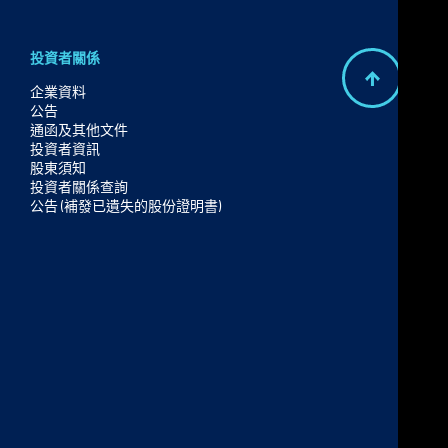
投資者關係
B
企業資料
公告
a
通函及其他文件
c
投資者資訊
股東須知
k
投資者關係查詢
t
公告 (補發已遺失的股份證明書)
o
t
o
p