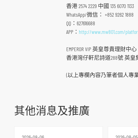
航
香港 2574 2229 中國 135 6070 1133
跳
WhatsApp/微信： +852 9262 1888
到
QQ：627616688
主
APP：
http://www.mw801.com/platf
要
内
EMPEROR VIP 英皇尊貴理財中心
容
香港灣仔軒尼詩道288號 英皇集
跳
到
(以上專欄內容乃筆者個人專
頁
腳
其他消息及推廣
2026-08-06
2026-08-05