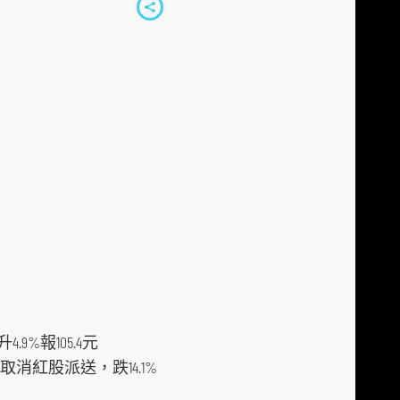
S
h
a
r
e
t
o
s
o
c
i
a
l
9%報105.4元
m
但取消紅股派送，跌14.1%
e
d