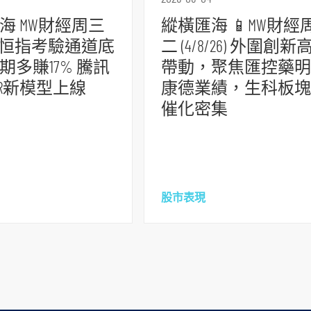
海 MW財經周三
縱橫匯海 📱MW財經
/26) 恒指考驗通道底
二 (4/8/26) 外圍創新
期多賺17% 騰訊
帶動，聚焦匯控藥明
SR新模型上線
康德業績，生科板塊
催化密集
股市表現