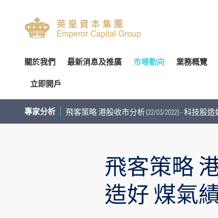
關於我們
最新消息及推廣
市場動向
業務概覽
立即開戶
關於我們
專家分析
環球投資產品
企業資料
簡介
開設戶口
網上開戶（建議使用）
企業
交易
財
專家分析
飛客策略 港股收市分析 (22/03/2022) - 科技
管理團隊
個股推介
財富管理
公告
審核委員會
服務及收費
親臨開戶
內部
投
榮譽及獎項
公司研究報告
資產管理
通函及其他文件
薪酬委員會
表格下載
郵寄開戶
機
飛客策略 港股收
聯絡我們
季度策略/專題報告
企業融資
投資者資訊
提名委員會
提存方法
注意事項
市
聯絡資料
香港股票
董事名單與其角色和職能
股東傳訊政策
證券及期貨表格
提款
總覽
股票期權
認股證及
造好 煤氣績
香港總行
環球股票
組織章程文件
以電子方式傳送公司通訊
財富管理表格
存款
股票融資融券
滬港通及
香港期貨及期權
業務現況
提名新董事之程序
其他表格
注意事項
基金買賣