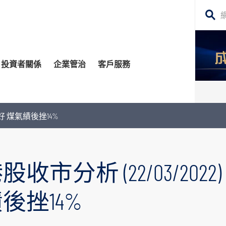
搜
尋
網
投資者關係
企業管治
客戶服務
站
內
容
管治委員會
平台
務貸款
股東須知
每日股市財經評論
股造好 煤氣績後挫14%
監控
資移民
投資者關係查詢
構業務
公告 (補發已遺失的股份證明書)
市分析 (22/03/2022)
場策略及研究​
牛熊證
後挫14%
深港通