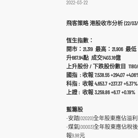
2022-03-22
環球期貨期權
其他資料
重要日子
債券買賣
飛客策略 港股收市分析 (22/03/
恆生指數：
開市：21,319 最高：21,906 最低：2
升667.94點 成交1403.16億
上升股份 / 下跌股份數目 1180/5
國指 : 收報 7,538.55 +294.07 +4.06
科指 : 收報 4,653.7 +237.37 +5.37%
上證 : 收報 3,259.86 +6.17 +0.19%
藍籌股
-安踏(02020)全年股東應佔溢利
-煤氣(00003)全年股東應佔稅
報9.98元