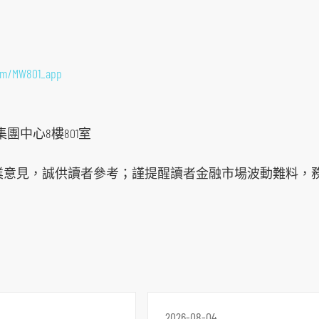
orm/MW801_app
團中心8樓801室
業意見，誠供讀者參考；謹提醒讀者金融市場波動難料，務
2026-08-04