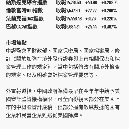
納斯達克綜合指數
收報14,261.50
+40.98
+0.288%
s
倫敦富時100指數
收報7,537.90
+22.22
+0.296%
o
法蘭克福DAX指數
收報14,446.48
+31.73
+0.220%
c
巴黎CAC40指數
收報6,684.31
+24.44
+0.367%
i
a
市場焦點
l
中證監會同財政部、國家保密局、國家檔案局，修
m
訂《關於加強在境外發行證券與上市相關保密和檔
e
案管理工作的規定》，當中包括修改有關境外檢查
d
的規定、以及明確會計檔案管理要求等。
i
a
外電報道指，中國政府準備最早在今年年中給予美
p
國審計監管機構權限，可全面檢視大部分在美國上
l
市的中概股審計底稿，但部分握有敏感數據的國有
a
企業和民營企業難逃從美國除牌。
t
f