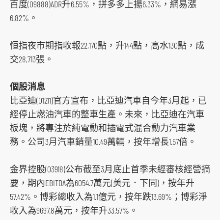
百度(09888)ADR升6.55%，拼多多上揚6.33%，網易漲
o
6.82%。
r
m
恒指夜市期指收報22,170點，升144點，高水130點，成
交28,713張。
個股消息
比亞迪(01211)官方宣布，比亞迪汽車自今年3月起，已
經停止燃油汽車的整車生產。未來，比亞迪在汽車
板塊，將專注於純電動和插電式混合動力汽車業
務。公司3月汽車銷量10.49萬輛，按年增長1.57倍。
金界控股(03918)公布截至3月底止首季未經審核經營摘
要，期內EBITDA為6054.7萬元(美元．下同)，按年升
57.42%。博彩總收入為1.1億元，按年跌13.69%；博彩淨
收入為9697.8萬元，按年升33.57%。