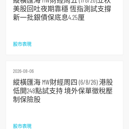
到
美股回吐夜期靠穩 恆指測試支撐
頁
新一批銀債保底息4.25厘
腳
股市表現
2026-08-06
縱橫匯海 MW財經周四 (6/8/26) 港股
低開248點試支持 境外保單徵稅壓
制保險股
股市表現