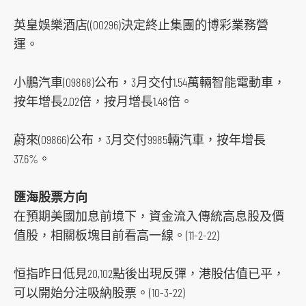
英皇娛樂酒店((00296)決定終止集團的博彩業務營
運。
小鵬汽車(09868)公布，3月交付1.54萬輛智能電動車，
按年增長2.02倍，按月增長1.48倍。
蔚來(09866)公布，3月交付9985輛汽車，按年增長
37.6%。
匯海股票方向
在預期美國加息前境下，資金流入傳統高息股及價
值股，相關板塊目前看高一線。(11-2-22)
恒指昨日低見20,102點後出現反彈，港股估值已平，
可以開始分注吸納股票。(10-3-22)