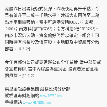
港股昨日出現報復式反彈，昨晚夜期再升千點，今
早有望升至二萬一千點水平。建議大市回落至二萬
點水平繼續吸納，當中可選港交所(00388)；友邦
(01299)；南方科指ETF(03033)；南方科指2倍ETF(07226)。
由於市況仍波動，資金偏好仍難以確定，組合上可
同時持有增長股及價值股，本地股及中資股等分散
部署。(17-3-22)
今年有部份公司或要延遲公布全年業績, 當中部份或
會宣布停牌, 當中內房股為重災區, 投資者須留意相
關風險。(30-3-22)
英皇金融證券集團 縱橫匯海分析部
縱橫匯海財經網站
www.MW801.com
手機網站
www.92621888.com