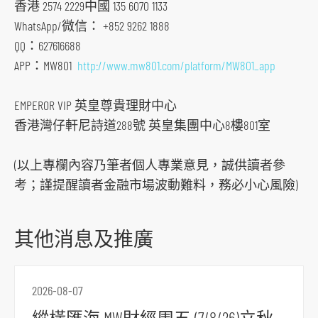
香港 2574 2229中國 135 6070 1133
WhatsApp/微信： +852 9262 1888
QQ：627616688
APP：MW801
http://www.mw801.com/platform/MW801_app
跳
EMPEROR VIP 英皇尊貴理財中心
到
香港灣仔軒尼詩道288號 英皇集團中心8樓801室
主
導
(以上專欄內容乃筆者個人專業意見，誠供讀者參
航
考；謹提醒讀者金融市場波動難料，務必小心風險)
跳
到
主
其他消息及推廣
要
内
容
2026-08-07
跳
縱橫匯海 MW財經周五 (7/8/26)立秋