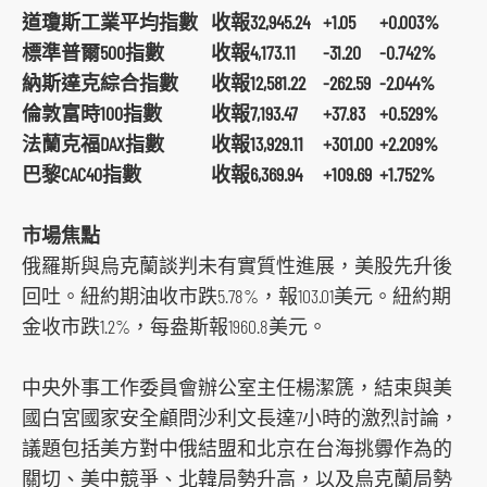
t
道瓊斯工業平均指數
收報32,945.24
+1.05
+0.003%
o
標準普爾500指數
收報4,173.11
-31.20
-0.742%
s
納斯達克綜合指數
收報12,581.22
-262.59
-2.044%
o
倫敦富時100指數
收報7,193.47
+37.83
+0.529%
c
法蘭克福DAX指數
收報13,929.11
+301.00
+2.209%
i
巴黎CAC40指數
收報6,369.94
+109.69
+1.752%
a
l
市場焦點
m
俄羅斯與烏克蘭談判未有實質性進展，美股先升後
e
回吐。紐約期油收市跌5.78%，報103.01美元。紐約期
d
金收市跌1.2%，每盎斯報1960.8美元。
i
a
中央外事工作委員會辦公室主任楊潔篪，結束與美
p
國白宮國家安全顧問沙利文長達7小時的激烈討論，
l
議題包括美方對中俄結盟和北京在台海挑釁作為的
a
關切、美中競爭、北韓局勢升高，以及烏克蘭局勢