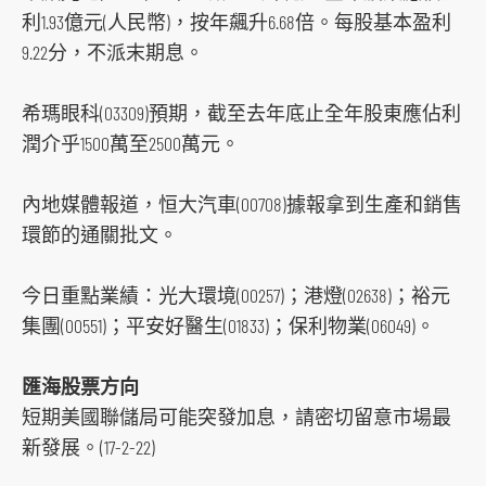
利1.93億元(人民幣)，按年飆升6.68倍。每股基本盈利
9.22分，不派末期息。
希瑪眼科(03309)預期，截至去年底止全年股東應佔利
潤介乎1500萬至2500萬元。
內地媒體報道，恒大汽車(00708)據報拿到生產和銷售
環節的通關批文。
今日重點業績：光大環境(00257)；港燈(02638)；裕元
集團(00551)；平安好醫生(01833)；保利物業(06049)。
匯海股票方向
短期美國聯儲局可能突發加息，請密切留意市場最
新發展。(17-2-22)