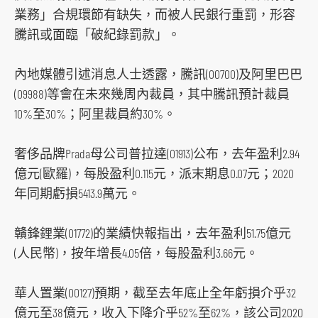
業務」合規環節有缺失，而被人民銀行重罰，形容
騰訊或面臨「破紀錄罰款」。
內地媒體引述消息人士透露，騰訊(00700)及阿里巴巴
(09988)等會在未來幾周內裁員，其中騰訊預計裁員
10%至30%；阿里裁員約30%。
奢侈品牌Prada母公司普拉達(01913)公布，去年盈利2.94
億元(歐羅)，每股盈利0.115元，派末期息0.07元；2020
年同期虧損5413.9萬元。
贛鋒鋰業(01772)的業績快報指出，去年盈利51.75億元
(人民幣)，按年增長4.05倍，每股盈利3.66元。
華人置業(00127)預期，截至去年底止全年虧損介乎32
億元至38億元，收入下降介乎52%至62%，該公司2020