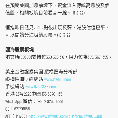
在預期美國加息前境下，資金流入傳統高息股及價
值股，相關板塊目前看高一線。(11-2-22)
跳
到
恒指昨日低見20,102點後出現反彈，港股估值已平，
主
可以開始分注吸納股票。(10-3-22)
導
航
匯海股票板塊
跳
港交所(00388)支持位330 326 316，阻力位為359, 369, 395。
到
主
英皇金融證券集團 縱橫匯海分析部
要
縱橫匯海財經網站
www.MW801.com
内
手機網站
www.92621888.com
容
香港 2574 2229中國 135 6070 1133
跳
WhatsApp/微信： +852 9262 1888
到
QQ：627616688
頁
APP：MW801
http://www.mw801.com/platform/MW801_app
腳