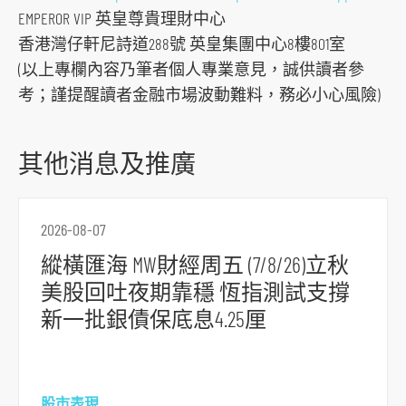
EMPEROR VIP 英皇尊貴理財中心
香港灣仔軒尼詩道288號 英皇集團中心8樓801室
(以上專欄內容乃筆者個人專業意見，誠供讀者參
考；謹提醒讀者金融市場波動難料，務必小心風險)
其他消息及推廣
2026-08-07
縱橫匯海 MW財經周五 (7/8/26)立秋
美股回吐夜期靠穩 恆指測試支撐
新一批銀債保底息4.25厘
股市表現