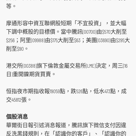
t
等。
f
o
摩通形容中資互聯網股短期「不宜投資」，並大幅
r
下調中概股的目標價。當中騰訊(00700)由$570大削至
m
$256；阿里(09988)由$175大削至$63；美團(03690)由$295大
削至$90。
港交所(00388)旗下倫敦金屬交易所(LME)決定，周三(16
日)重開鎳期貨買賣。
恒指夜市期指收報19059點，跌526點，低水473點，成
交45812張。
個股消息
華爾街日報引述消息報道，騰訊旗下微信支付因違
反洗黑錢規則，在「認識你的客戶」、「認識你的