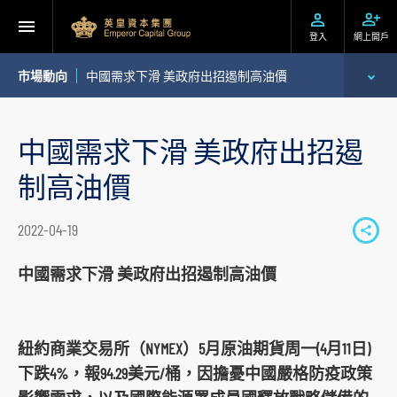
登入
網上開戶
市場動向
中國需求下滑 美政府出招遏制高油價
專家分析
中國需求下滑 美政府出招遏
個股推介
制高油價
公司研究報告
2022-04-19
S
季度策略/專題報告
h
中國需求下滑 美政府出招遏制高油價
a
每日股市財經評論
r
e
紐約商業交易所（NYMEX）5月原油期貨周一(4月11日)
t
下跌4%，報94.29美元/桶，因擔憂中國嚴格防疫政策
o