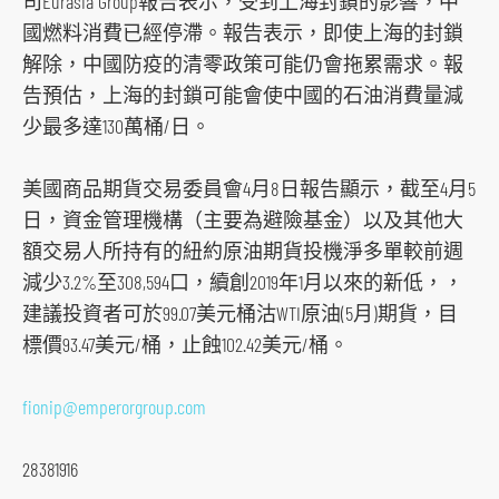
司Eurasia Group報告表示，受到上海封鎖的影響，中
國燃料消費已經停滯。報告表示，即使上海的封鎖
解除，中國防疫的清零政策可能仍會拖累需求。報
告預估，上海的封鎖可能會使中國的石油消費量減
少最多達130萬桶/日。
美國商品期貨交易委員會4月8日報告顯示，截至4月5
日，資金管理機構（主要為避險基金）以及其他大
額交易人所持有的紐約原油期貨投機淨多單較前週
減少3.2%至308,594口，續創2019年1月以來的新低，，
建議投資者可於99.07美元桶沽WTI原油(5月)期貨，目
標價93.47美元/桶，止蝕102.42美元/桶。
fionip@emperorgroup.com
28381916
跳