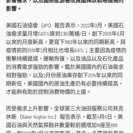
影響需求，以及國際能源署成員國釋放戰略儲備的
s
影響。
o
c
美國石油協會（API）報告表示，2022年2月，美國石
i
油需求量月增0.03%達到2,160萬桶/日，創下2005年8月
a
以來的月度新高，更寫下1963年以來的同期新高，與
l
疫情前的2019年2月相比也增長6.6%；主要因為疫情的
m
衝擊持續遞減，運輸恢復，以及油品以及石化產品
e
的消費需求強勁的影響。鑑於美國國內的石油需求
d
相對強勁，以及2月份原油庫存創下2014年以來的同
i
期新低，美國國內的原油生產仍有必要持續提高，
a
才能夠有助於控制消費物價的上揚。
p
l
而受需求上升影響，全球第三大油田服務公司貝克
a
休斯（Baker Hughes Inc.）報告表示，截至4月8日，美
t
國石油與天然氣探勘井數量較前週增加16座至689
f