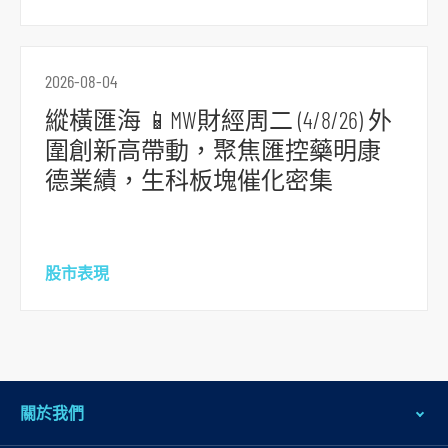
2026-08-04
縱橫匯海 📱MW財經周二 (4/8/26) 外
圍創新高帶動，聚焦匯控藥明康
德業績，生科板塊催化密集
股市表現
關於我們