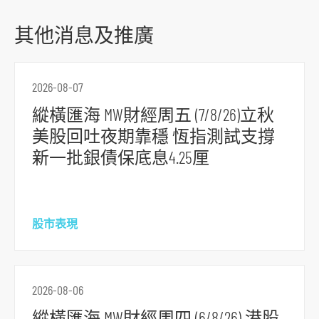
到
主
其他消息及推廣
導
航
2026-08-07
跳
到
縱橫匯海 MW財經周五 (7/8/26)立秋
主
美股回吐夜期靠穩 恆指測試支撐
要
新一批銀債保底息4.25厘
内
容
跳
股市表現
到
頁
腳
2026-08-06
縱橫匯海 MW財經周四 (6/8/26) 港股