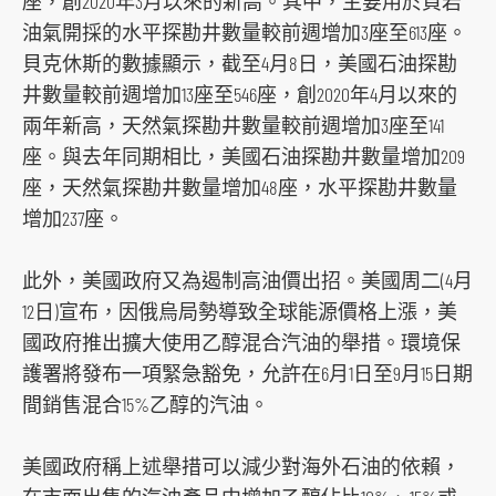
座，創2020年3月以來的新高。其中，主要用於頁岩
o
油氣開採的水平探勘井數量較前週增加3座至613座。
r
貝克休斯的數據顯示，截至4月8日，美國石油探勘
m
井數量較前週增加13座至546座，創2020年4月以來的
兩年新高，天然氣探勘井數量較前週增加3座至141
座。與去年同期相比，美國石油探勘井數量增加209
座，天然氣探勘井數量增加48座，水平探勘井數量
增加237座。
此外，美國政府又為遏制高油價出招。美國周二(4月
12日)宣布，因俄烏局勢導致全球能源價格上漲，美
國政府推出擴大使用乙醇混合汽油的舉措。環境保
護署將發布一項緊急豁免，允許在6月1日至9月15日期
間銷售混合15%乙醇的汽油。
美國政府稱上述舉措可以減少對海外石油的依賴，