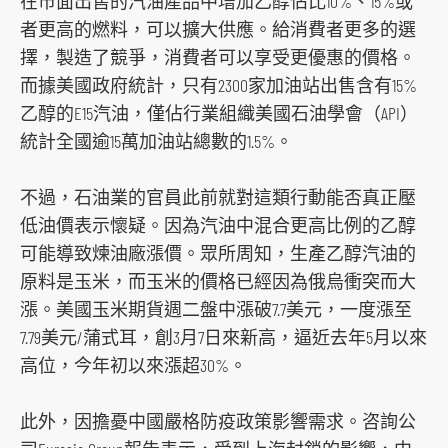
在市面出售的汽油產品中增加乙醇佔比10%、15%或
者更高的燃料，可以擴大供應。給消費者更多的選
擇，製造了競爭，消費者可以享受更優惠的價格。
而據美國政府統計，只有2300家加油站出售含有15%
乙醇的E15汽油，僅佔行業組織美國石油學會（API）
統計全國逾15萬加油站總數的1.5%。
不過，石油業的官員此前就對這類行動能否真正壓
低油價表示懷疑。因為汽油中混合更高比例的乙醇
可能導致煉油廠漲價。眾所周知，生產乙醇汽油的
原料是玉米，而玉米的價格已經因為俄烏衝突而大
漲。美國玉米期貨週二盤中漲破7.7美元，一度漲至
7.79美元/蒲式耳，創3月7日來新高，逼近去年5月以來
高位，今年初以來漲超30%。
此外，因擔憂中國嚴格防疫政策影響需求。咨詢公