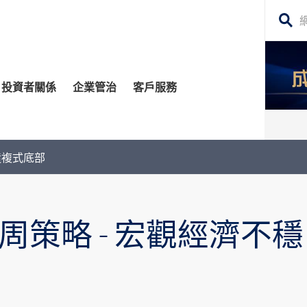
搜
尋
網
投資者關係
企業管治
客戶服務
站
內
容
管治委員會
平台
務貸款
股東須知
每日股市財經評論
造複式底部
監控
資移民
投資者關係查詢
構業務
公告 (補發已遺失的股份證明書)
周策略 - 宏觀經濟不
場策略及研究​
牛熊證
深港通