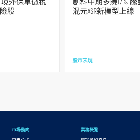
 境外保單徵稅
創科中期多賺17% 騰
險股
混元ASR新模型上線
股市表現
市場動向
業務概覽