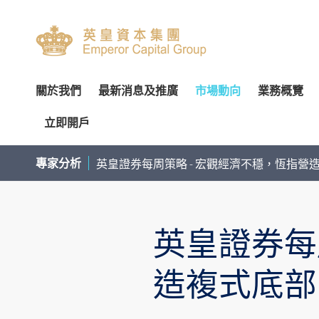
關於我們
最新消息及推廣
市場動向
業務概覽
立即開戶
關於我們
專家分析
環球投資產品
企業資料
簡介
開設戶口
網上開戶（建議使用）
企業
交易
財
專家分析
英皇證券每周策略 - 宏觀經濟不穩，恆指營
管理團隊
個股推介
財富管理
公告
審核委員會
服務及收費
親臨開戶
內部
投
榮譽及獎項
公司研究報告
資產管理
通函及其他文件
薪酬委員會
表格下載
郵寄開戶
機
英皇證券每
聯絡我們
季度策略/專題報告
企業融資
投資者資訊
提名委員會
提存方法
注意事項
市
聯絡資料
香港股票
董事名單與其角色和職能
股東傳訊政策
證券及期貨表格
提款
總覽
股票期權
認股證及
造複式底部
香港總行
環球股票
組織章程文件
以電子方式傳送公司通訊
財富管理表格
存款
股票融資融券
滬港通及
香港期貨及期權
業務現況
提名新董事之程序
其他表格
注意事項
基金買賣