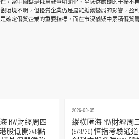
韌性，當中關鍵是俄烏戰爭明朗化、全球供應鏈的干擾不
宏觀環境不明，但優質企業仍是最能抵禦變局的影響，盈
都是確定優質企業的重要指標，而在市況猶疑中累積優質
2026-08-05
海 MW財經周四
縱橫匯海 MW財經周
26) 港股低開248點
(5/8/26) 恒指考驗通