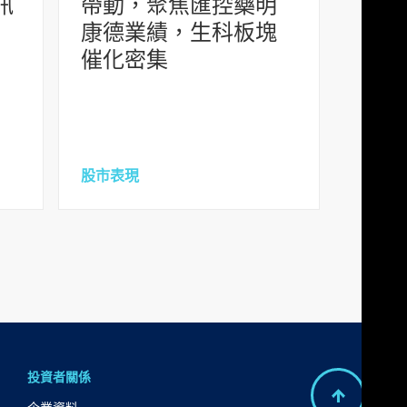
訊
帶動，聚焦匯控藥明
康德業績，生科板塊
催化密集
股市表現
投資者關係