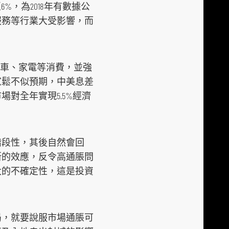
%，為2018年有數據公
i
服務等行業大受影響，而
a
p
l
勵汽車、家電等消費，並強
a
寬鬆不似預期，中美息差
t
對全年實現5.5%經濟
f
o
r
m
階段性，其後自然會回
斯的效應，反令高通脹問
大的不確定性，這是投資
局，就要說服市場通脹可