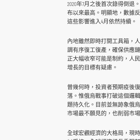
2020年7月之後首次錄得倒退
布以來最高。明顯地，數據
這些影響進入4月依然持續。
內地雖然即時打開工具箱，人行
調有序復工復產，確保供應
正大幅收窄可能是制約，人民
增長的目標有疑慮。
曾幾何時，投資者預期疫後
落。惟俄烏戰事打破這個邏
題持久化。目前並無跡象俄
市場最不願見的，也削弱市
全球宏觀經濟的大格局，現