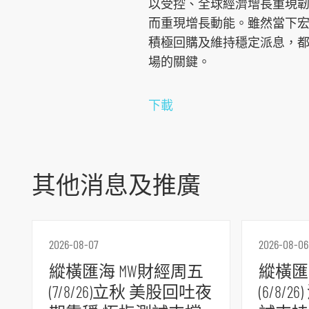
以受控、全球經濟增長重現
而重現增長動能。雖然當下
積極回購及維持穩定派息，
跳
場的關鍵。
到
主
下載
導
航
跳
到
其他消息及推廣
主
要
内
2026-08-07
2026-08-06
容
縱橫匯海 MW財經周五
縱橫匯
跳
到
(7/8/26)立秋 美股回吐夜
(6/8/
頁