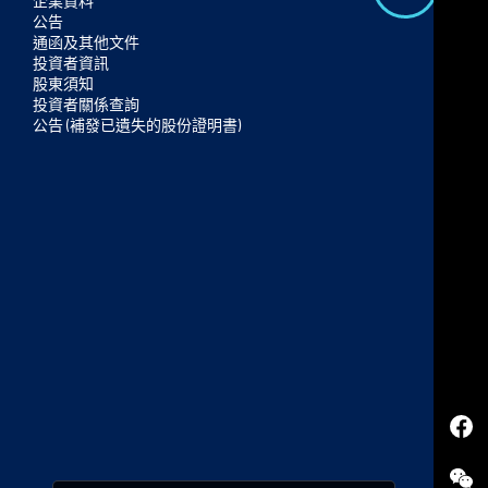
B
企業資料
公告
a
通函及其他文件
c
投資者資訊
股東須知
k
投資者關係查詢
t
公告 (補發已遺失的股份證明書)
o
t
o
p