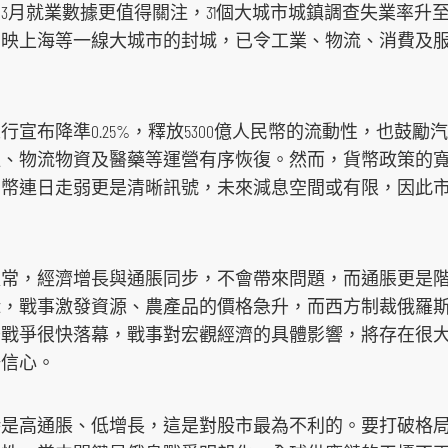
。3月就業數據更值得關注，31個大城市城鎮調查失業率升至6
反映上海等一線大城市的封城，已令工業、物流、消費及
宣布降準0.25%，釋放5300億人民幣的流動性，也鼓
鏈、物流物資及醫藥等運營有序恢復。然而，貨幣政策的
幣連日走弱更是清晰訊號，未來減息空間或有限，因此市場
復常，經濟增長與通脹同步，不會帶來問題，而通脹更是
輯，戰事激發資源、農產品的價格急升，而西方制裁俄羅
烏戰爭很快落幕，戰事對宏觀經濟的具體影響，將存在很
場信心。
時是高通脹、低增長，這是對股市最為不利的。要打破格