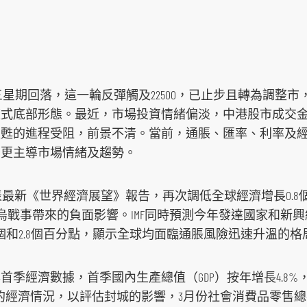
星期回落，這一輪反彈觸及22500，已止步且轉為調整市
複式底部形態。最近，市場投資情緒偏淡，中港股市成交
復甦的進程受阻，前景不清。當前，通脹、匯率、利率及
，更主導市場情緒及趨勢。
表最新《世界經濟展望》報告，再次調低全球經濟增長0.8個
俄烏戰事帶來的負面影響。IMF同時預測今年發達國家和新
調1.8個和2.8個百分點，顯示全球均面臨通脹風險迅速升溫的
季經濟數據，首季國內生產總值（GDP）按年增長4.8%，
的經濟情況，以評估封城的影響，3月份社會消費品零售總額