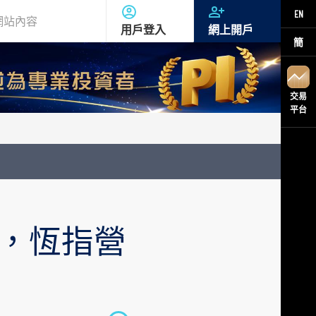
EN
用戶登入
網上開戶
簡
交易
平台
穩，恆指營