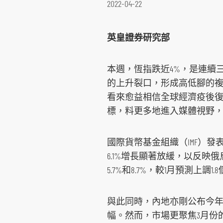
2022-04-22
環球期貨期權
其他資料
重要日子
債券買賣
英皇證券研究部
本週，恆指跌近4%，是連續三
的上升裂口，形成高低腳的
看來愈益相信全球經濟疫後
標，料更多地進入媒體視野
國際貨幣基金組織（IMF）發
6.1%增長顯著放緩，以反映
5.7%和8.7%，較1月預測上
與此同時，內地亦剛公布今年首
幅。然而，市場更聚焦3月份