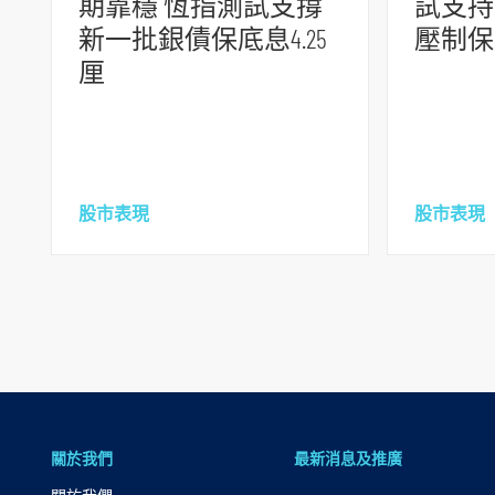
期靠穩 恆指測試支撐
試支持
腳
新一批銀債保底息4.25
壓制保
厘
股市表現
股市表現
關於我們
最新消息及推廣