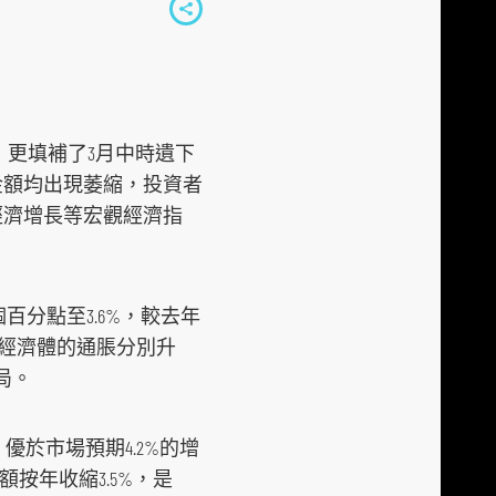
S
h
a
r
e
，更填補了3月中時遺下
t
金額均出現萎縮，投資者
o
經濟增長等宏觀經濟指
s
o
c
百分點至3.6%，較去年
i
興經濟體的通脹分別升
a
格局。
l
m
優於市場預期4.2%的增
e
按年收縮3.5%，是
d