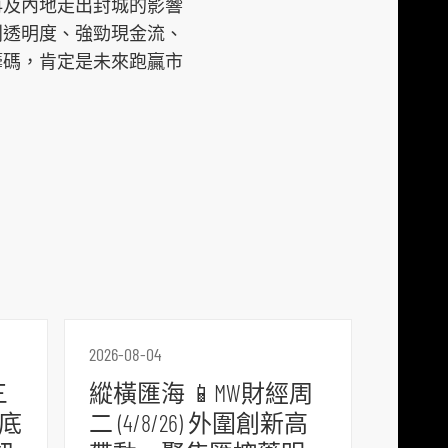
再及內地走出封城的影響
利透明度、強勁現金流、
籌碼，肯定是未來跑贏市
2026-08-04
三
縱橫匯海 📱MW財經周
道底
二 (4/8/26) 外圍創新高