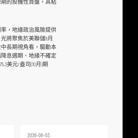
短期的投機性買盤，其粘
利率，地緣政治風險提供
光將聚焦於美聯儲9月
從中長期視角看，驅動本
儲降息週期、地緣不確定
美元/盎司(10月)期
2026-08-03