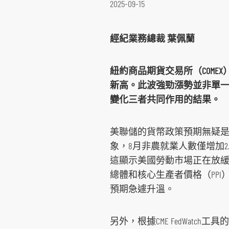
2025-09-15
環球期貨期權
其他資料
重要日子
債券買賣
經紀業務總裁 葉佩蘭
紐約商品期貨交易所（COMEX）
新高。此波強勁漲勢並非單
變化三者共同作用的結果。
美聯儲的貨幣政策預期無疑
象，8月非農就業人數僅增加2.
這顯示美國勞動市場正在放緩
總體和核心生產者價格（PP
預期急遽升溫。
另外，根據CME FedWat