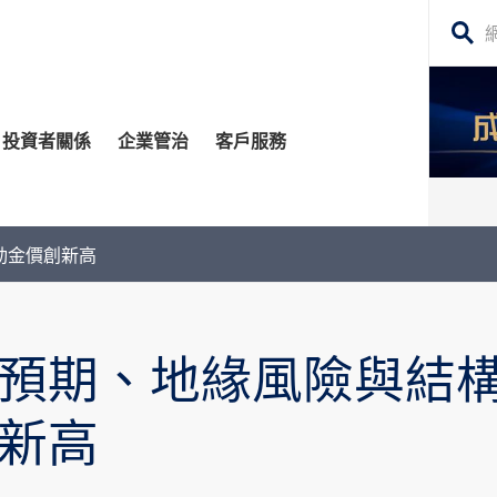
搜
尋
網
投資者關係
企業管治
客戶服務
站
內
容
管治委員會
平台
務貸款
股東須知
每日股市財經評論
動金價創新高
監控
資移民
投資者關係查詢
構業務
公告 (補發已遺失的股份證明書)
預期、地緣風險與結
場策略及研究​
牛熊證
新高
深港通