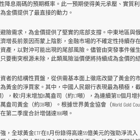
次性降息兩碼的預期概率。此一預期使得美元承壓、實質
，為金價提供了最直接的動力。
的避險需求，為金價提供了堅實的底部支撐。中東地區與
經濟增長前景因而蒙上陰影，金融市場的不確定性持續存
險資產，以對沖可能出現的尾部風險。儘管由突發事件催
但只要衝突根源未除，此類風險溢價便將持續成為金價的
投資者的結構性買盤，從供需基本面上徹底改變了黃金的
為黃金的淨買家。其中，中國人民銀行表現最為積極，截至2
8噸），較7月末增加6萬盎司（約1.7噸），為連續第10個月
司黃金（約38噸）。根據世界黃金協會（World Gold Co
在第二季度合計增儲達166噸。
強，全球黃金ETF在8月份錄得高達55億美元的強勁淨流