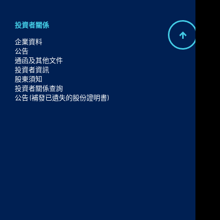
投資者關係
B
企業資料
公告
a
通函及其他文件
c
投資者資訊
股東須知
k
投資者關係查詢
t
公告 (補發已遺失的股份證明書)
o
t
o
p