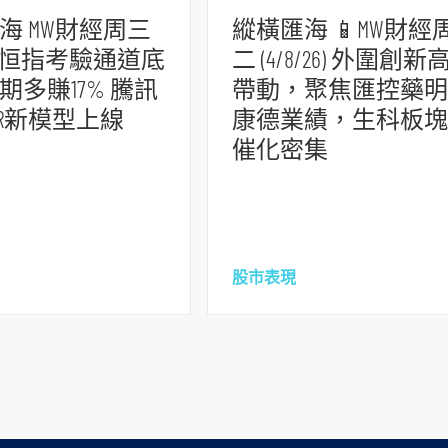
海 MW財經周三
縱橫匯海 📱MW財經
/26) 恒指考驗通道底
二 (4/8/26) 外圍創新
期多賺17% 騰訊
帶動，聚焦匯控藥明
SR新模型上線
康德業績，生科板塊
催化密集
股市表現