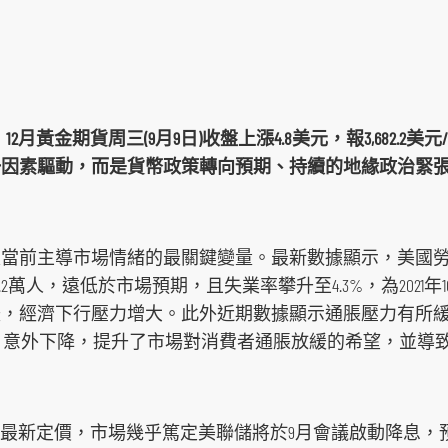
12月黃金期貨周三(9月9日)收盤上漲4.8美元，報3,682.2
一因素驅動，而是貨幣政策轉向預期、持續的地緣政治緊
是當前主導市場情緒的最關鍵變量。最新數據顯示，美國
2萬人，遠低於市場預期，且失業率攀升至4.3%，為2021
，經濟下行壓力增大。此外近期數據顯示通脹壓力有所緩
I）意外下降，提升了市場對消費者通脹放緩的希望，並導
ch工具的最新定價，市場幾乎篤定美聯儲將於9月會議啟動降息