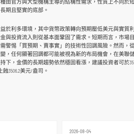
這種由官方與大型機構主導的結構性需求，性質上不同於
了長期且堅實的底部。
受益於利多環境，其中貨幣政策轉向預期壓低美元與實質
金與投資流入則從基本面鞏固了需求。短期而言，市場目
，需警惕「買預期、賣事實」的技術性回調風險。然而，
改變，任何顯著回調都可能被視為新的布局機會，在美聯
，金價的長期趨勢依然穩固看漲，建議投資者可於3575.3
蝕3506.2美元/盎司。
2026-08-04