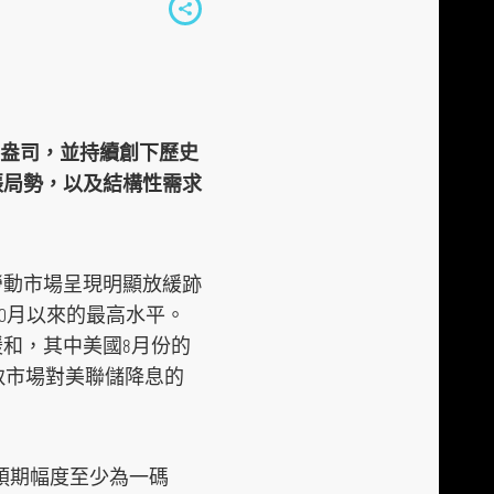
S
h
a
r
e
美元/盎司，並持續創下歷史
t
張局勢，以及結構性需求
o
s
o
勞動市場呈現明顯放緩跡
c
年10月以來的最高水平。
i
和，其中美國8月份的
a
致市場對美聯儲降息的
l
m
e
，預期幅度至少為一碼
d