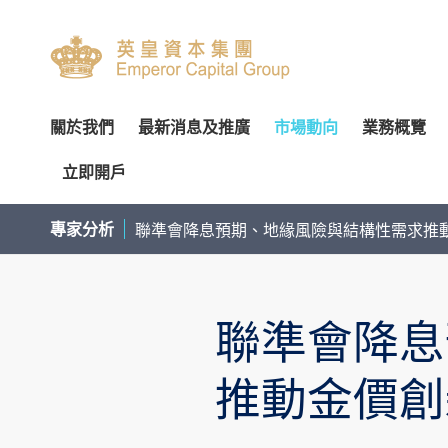
關於我們
最新消息及推廣
市場動向
業務概覽
立即開戶
關於我們
專家分析
環球投資產品
企業資料
簡介
開設戶口
網上開戶（建議使用）
企業
交易
財
專家分析
聯準會降息預期、地緣風險與結構性需求推
管理團隊
個股推介
財富管理
公告
審核委員會
服務及收費
親臨開戶
內部
投
榮譽及獎項
公司研究報告
資產管理
通函及其他文件
薪酬委員會
表格下載
郵寄開戶
機
聯準會降息
聯絡我們
季度策略/專題報告
企業融資
投資者資訊
提名委員會
提存方法
注意事項
市
聯絡資料
香港股票
董事名單與其角色和職能
股東傳訊政策
證券及期貨表格
提款
總覽
股票期權
認股證及
推動金價創
香港總行
環球股票
組織章程文件
以電子方式傳送公司通訊
財富管理表格
存款
股票融資融券
滬港通及
香港期貨及期權
業務現況
提名新董事之程序
其他表格
注意事項
基金買賣