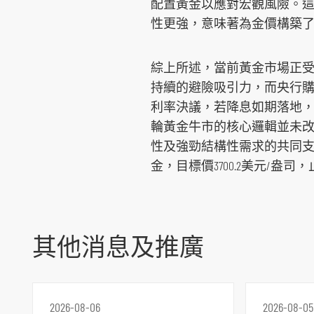
配置黃金以應對宏觀風險。
性更強，意味著為金價構築
綜上所述，當前黃金市場正
持續的避險吸引力，而央行購
跳
利率決議，若降息如期落地
到
輪黃金牛市的核心邏輯並未
主
性及強勁結構性需求的共同支持下
導
金，目標價3700.2美元/盎司，止
航
跳
到
主
其他消息及推廣
要
内
容
跳
2026-08-06
2026-08-05