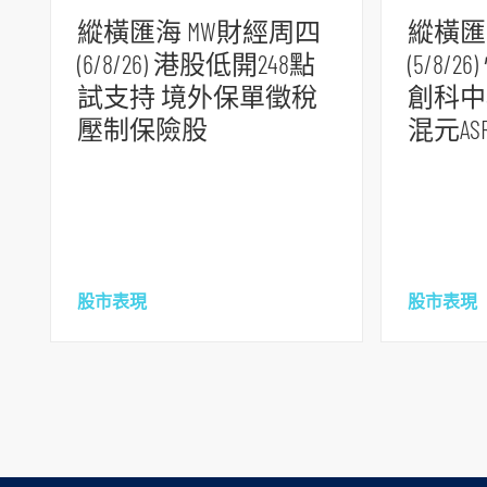
到
縱橫匯海 MW財經周四
縱橫匯
頁
(6/8/26) 港股低開248點
(5/8
腳
試支持 境外保單徵稅
創科中
壓制保險股
混元A
股市表現
股市表現