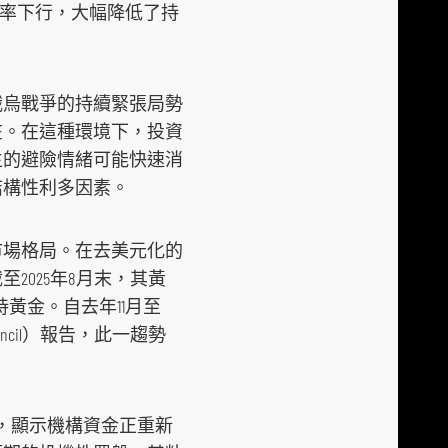
利率下行，大幅降低了持
i
a
p
俄烏戰爭的持續緊張局勢
l
在。在這種環境下，投資
a
生的避險情緒可能快速消
t
結構性利多因素。
f
o
r
市場格局。在去美元化的
m
025年8月末，其黃
增持黃金。自去年11月至
uncil）報告，此一趨勢
入，顯示機構資金正重新