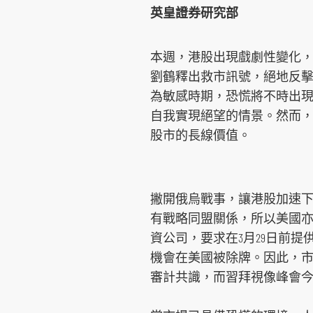
英皇證券研究部
環球期貨期權
其他資料
重要日子
債券買賣
本週，港股出現戲劇性變化，先
劉鶴釋出救市訊號，絕地反擊
為敏感時期，恐慌將不時出
自我實現絕望的情景。然而
股市的長線價值。
撇開俄烏戰事，讓港股加速
有戰略同盟關係，所以美國亦
資公司，要求在3月29日前
機會在美國被除牌。因此，市
審計共識，而習拜視像峰會