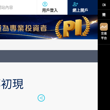
EN
用戶登入
網上開戶
簡
交易
平台
部初現
S
h