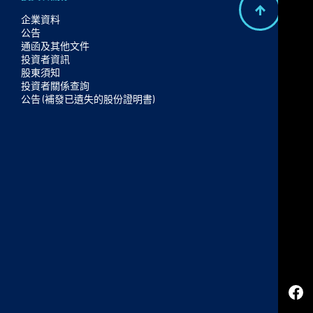
B
企業資料
公告
a
通函及其他文件
c
投資者資訊
股東須知
k
投資者關係查詢
t
公告 (補發已遺失的股份證明書)
o
t
o
p