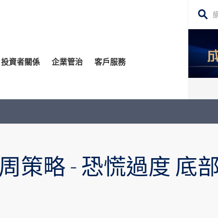
搜
尋
網
投資者關係
企業管治
客戶服務
站
內
容
管治委員會
平台
務貸款
股東須知
每日股市財經評論
監控
資移民
投資者關係查詢
構業務
公告 (補發已遺失的股份證明書)
周策略 - 恐慌過度 底
場策略及研究​
牛熊證
深港通