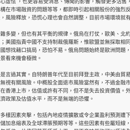
心虛怯 ，也更容易受消息、傳聞的影響，觸發更多沽售
機構在市場融資的問題等等，都即時引起相關股份的強烈
挫，風險釋放，恐慌心理也會自然調整，目前市場環境就
複雜多變，但也有其平衡的規律。俄烏在打仗，歐美、北
益；美國指責中國不支持制裁俄羅斯，惟歐盟並無採取相
美國想找藉口搞局，恐怕不易。俄烏問題始終是歐洲問題
情景看來機會極微。
也是言過其實。自特朗普年代至目前拜登主政，中美由貿
會無視有關風險。中概股全面退市風險當然有，不過金融
以在香港上市，估值或許有不同，但不是失去投資價值。
經濟政策及估值水平，而不是無端的恐懼。
受多樣因素夾擊，包括內地疫情擴散或令企業盈利預測遭
聯儲加息縮表及全球滯脹預期等等。這些因素有些屬短線