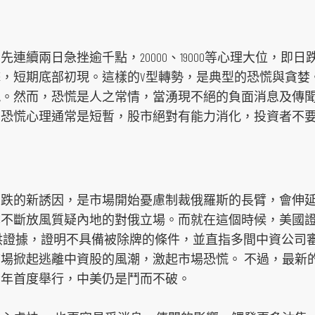
連續兩日急挫逾千點，20000、19000等心理大位，即
，短期底部初現。這樣的V型轉勢，是典型的恐慌與貪婪
現。然而，恐慌是人之常情，當湧現不絕的負面消息及傳
，恐慌心理通常是短暫，股市絕對有能力消化，投資者不
下跌的新誘因，是市場開始憂慮制裁俄羅斯的長臂，會伸
不斷放風質疑內地的對俄立場。而就在這個時候，美國證交
提供證據，證明不具備被除牌的條件，並直指多間中資公司
場掀起逃離中資股的風潮，激起市場恐慌。 不過，最新
今年首度舉行，中美仍是鬥而不破。