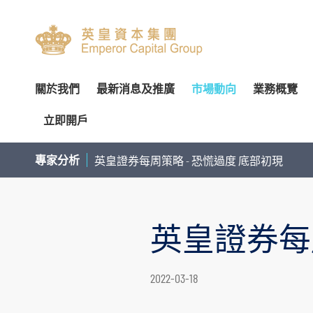
關於我們
最新消息及推廣
市場動向
業務概覽
立即開戶
關於我們
專家分析
環球投資產品
企業資料
簡介
開設戶口
網上開戶（建議使用）
企業
交易
財
專家分析
英皇證券每周策略 - 恐慌過度 底部初現
管理團隊
個股推介
財富管理
公告
審核委員會
服務及收費
親臨開戶
內部
投
榮譽及獎項
公司研究報告
資產管理
通函及其他文件
薪酬委員會
表格下載
郵寄開戶
機
英皇證券每
聯絡我們
季度策略/專題報告
企業融資
投資者資訊
提名委員會
提存方法
注意事項
市
聯絡資料
香港股票
董事名單與其角色和職能
股東傳訊政策
證券及期貨表格
提款
總覽
股票期權
認股證及
2022-03-18
香港總行
環球股票
組織章程文件
以電子方式傳送公司通訊
財富管理表格
存款
股票融資融券
滬港通及
香港期貨及期權
業務現況
提名新董事之程序
其他表格
注意事項
基金買賣