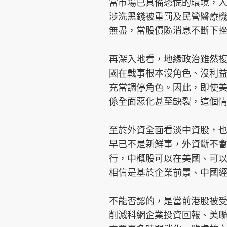
當市場已具備恐慌的環境，人
涉洗黑錢被重罰及民營醫療
無盡，當股價隨消息不斷下
再深入地看，地緣政治雖然
國在戰事根本沒角色、沒利
充當調停角色。因此，即使
係全面惡化甚至缺裂，這個
至於外資全面看淡中資股，
早已不是新鮮事，外資斷不
行，中概股可以在美國、可
相信是基於企業前景、中國
不能否認的，是當前港股被
削減科網企業投資回報、美