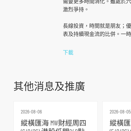
需要更多時間消化。雖處於六
激烈爭持。
長線投資，時間就是朋友；
跳
表及持續現金流的比併。一
到
主
下載
導
航
跳
到
其他消息及推廣
主
要
内
容
2026-08-06
2026-08-05
跳
縱橫匯海 MW財經周四
縱橫匯
到