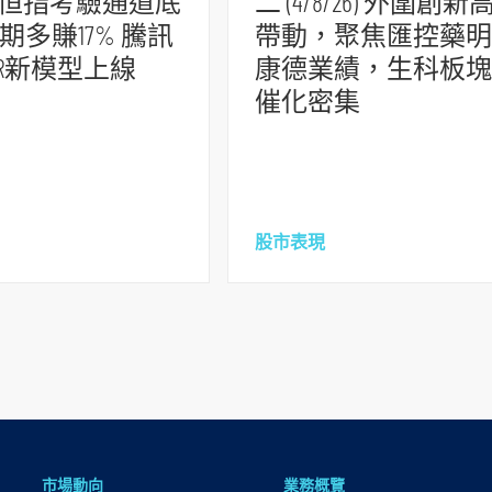
/26) 恒指考驗通道底
二 (4/8/26) 外圍創新
期多賺17% 騰訊
帶動，聚焦匯控藥明
SR新模型上線
康德業績，生科板塊
催化密集
股市表現
市場動向
業務概覽