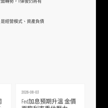
面轉勢，V彈後仍將有
，是經營模式、資產負債
。
2026-08-03
周
Fed加息預期升溫 金價