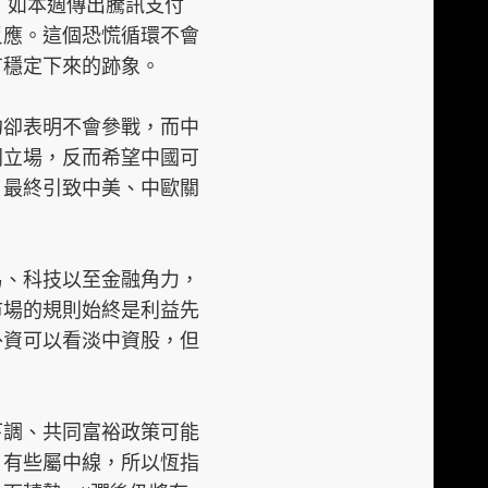
，如本週傳出騰訊支付
p
反應。這個恐慌循環不會
l
有穩定下來的跡象。
a
t
約卻表明不會參戰，而中
f
同立場，反而希望中國可
o
，最終引致中美、中歐關
r
m
易、科技以至金融角力，
市場的規則始終是利益先
外資可以看淡中資股，但
下調、共同富裕政策可能
，有些屬中線，所以恆指