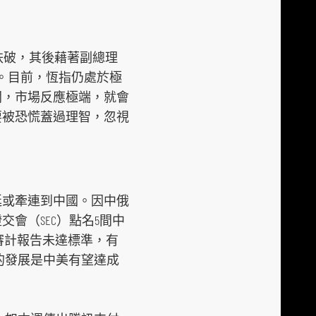
a
r
e
日跌破，其後藉著副總理
t
。目前，恆指仍處於極
o
聞，市場反應極端，就會
s
要被恐慌蓋過理智，忽視
o
c
i
a
延或牽連到中國。因中俄
l
會（SEC）點名5間中
m
審計報告未達標準，有
e
的發展是中美有望達成
d
i
a