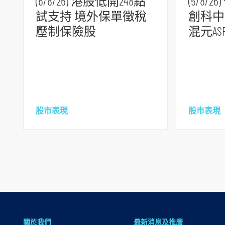
(6/8/26) 港股低開248點
(5/8
頁
試支持 境外保單徵稅
創科中
腳
壓制保險股
混元A
股市表現
股市表現
關於我們
最新消息及推廣