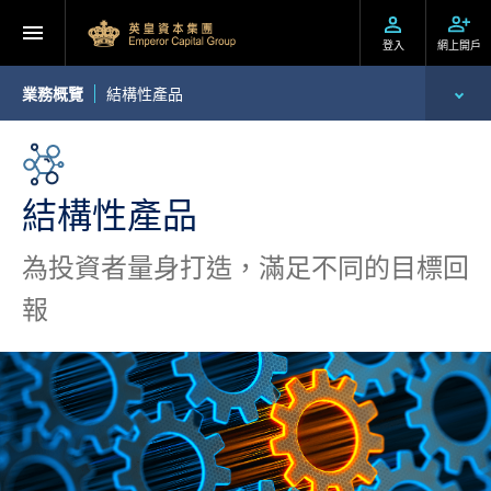
登入
網上開戶
業務概覽
結構性產品
環球投資產品
財富管理
結構性產品
資產管理
為投資者量身打造，滿足不同的目標回
報
企業融資
財務貸款
投資移民
機構業務