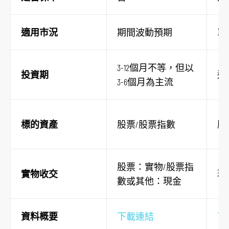
適用市況
期間波動預期
單
3-12個月不等，但以
投資期
通
3-6個月為主流
標的資產
股票/股票指數
股
股票：實物/股票指
實物收交
現
數或其他：現金
跳
到
資料概要
下載連結
下
主