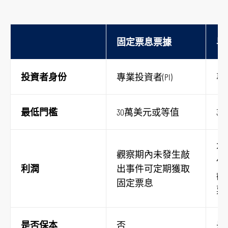
固定票息票據
早
投資者身份
專業投資者(PI)
專
最低門檻
30萬美元或等值
3
不
觀察期內未發生敲
件
利潤
出事件可定期獲取
觀
固定票息
票
是否保本
否
是