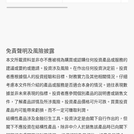
導
航
跳
到
主
要
免責聲明及風險披露
内
本文所載資料並非亦不應被視為購買或認購任何投資產品或服務的
容
建議或要約或邀請。投資涉及風險。在作出任何投資決定前，投資
跳
者應根據個人的投資經驗和目標、財務實力及其他相關情況，仔細
到
考慮本文件所介紹的產品或服務是否適合本身的情況。過往表現數
頁
據並非未來表現的指標。投資者應參閱個別產品的說明書或銷售文
腳
件，了解產品詳情及所涉風險。投資產品價格可升可跌。買賣投資
產品均可能帶來虧損，而不一定可賺取利潤。
結構性產品涉及金融衍生工具。投資決定是由閣下自行作出的，但
閣下不應投資在結構性產品，除非中介人於銷售該產品時已向閣下