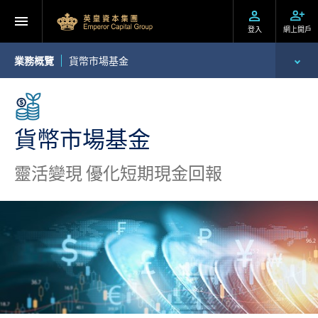
登入
網上開戶
業務概覽
貨幣市場基金
環球投資產品
財富管理
貨幣市場基金
資產管理
靈活變現 優化短期現金回報
企業融資
財務貸款
投資移民
機構業務