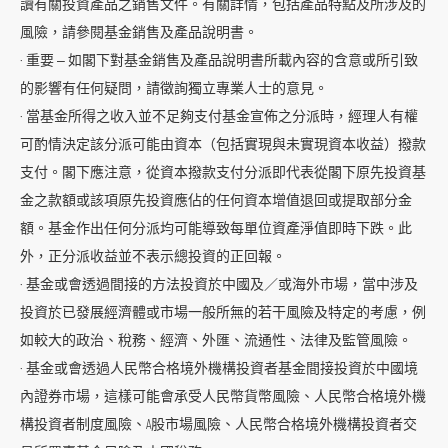
讀有關投資產品之銷售文件。有關詳情，包括產品特點及所涉及的
跳
風險，請參閱基金銷售及產品說明書。
到
· 重要 ‒ 如閣下對基金銷售及產品說明書所載內容的含意或所引致
主
的影響有任何疑問，請徵詢獨立專業人士的意見。
導
· 當基金所得之收入並不足夠支付基金宣佈之分派時，經理人有權
航
可酌情決定該分派可能由資本（包括實現與未實現資本收益）撥款
跳
支付。閣下應注意，從資本撥款支付分派即代表從閣下原先投資基
到
金之款額或該項原先投資應佔的任何資本增值退回或提取部分金
主
額。基金作出任何分派均可能導致每單位資產淨值即時下跌。此
要
外，正分派收益並不表示總投資的正回報。
内
· 基金或會透過間接的方法投資於中國及／或海外市場，當中涉及
容
投資於已發展經濟體或市場一般所無的若干風險及特定的考慮，例
跳
如較大的政治、稅務、經濟、外匯、流通性、法律及監管風險。
到
· 基金或會透過人民幣合格境外機構投資者基金間接投資於中國境
頁
內證券市場，這樣可能會承受人民幣貨幣風險、人民幣合格境外機
腳
構投資者制度風險、A股市場風險、人民幣合格境外機構投資者交