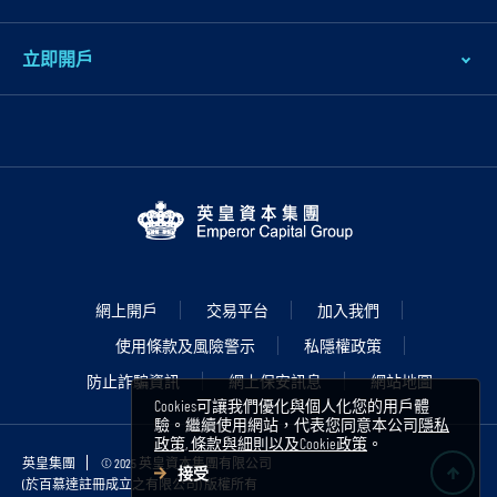
要
内
立即開戶
容
跳
到
頁
腳
網上開戶
交易平台
加入我們
使用條款及風險警示
私隱權政策
防止詐騙資訊
網上保安訊息
網站地圖
Cookies可讓我們優化與個人化您的用戶體
驗。繼續使用網站，代表您同意本公司
隱私
政策, 條款與細則以及Cookie政策
。
英皇集團
© 2025 英皇資本集團有限公司
接受
(於百慕達註冊成立之有限公司) 版權所有
B