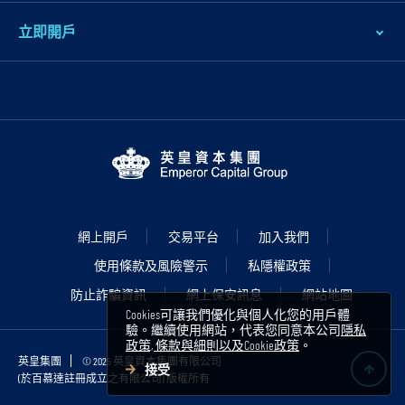
立即開戶
網上開戶
交易平台
加入我們
使用條款及風險警示
私隱權政策
防止詐騙資訊
網上保安訊息
網站地圖
Cookies可讓我們優化與個人化您的用戶體
驗。繼續使用網站，代表您同意本公司
隱私
政策, 條款與細則以及Cookie政策
。
英皇集團
© 2025 英皇資本集團有限公司
接受
(於百慕達註冊成立之有限公司) 版權所有
B