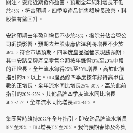
關注。安踏近期發佈盈喜，預期全年純利增長不低
s
於45%，符合預期，四季度產品銷售額增長改善，料
o
股價有望回升。
c
i
安踏預期去年盈利增長不少於45%，撇除分佔合營公
a
司虧損影響，預期去年股東應佔溢利將增長不少於
l
35%，符合市場預期。四季度產品運營表現勝預期，
m
其中安踏品牌產品零售金額按年錄得10%至20%中段
e
的正增長，全年流水錄得25%至30%增長，高於此前
d
指引的20%以上。FILA產品線四季度按年錄得高單位
i
數的正增長，全年流水同比增長25%-30%，高於此前
a
指引的20%-25%。其他品牌四季度流水同比增長
p
30%-35%，全年流水同比增長50%-55%。
l
a
集團暫時維持2022年全年指引，即安踏品牌流水增長
t
18%至25%，FILA增長15%至20%。我們預期春節及冬奧
f