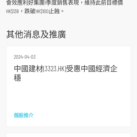
會效應利好集團1季度銷售表現，維持此前目標價
o
HK$138，跌破HK$100止蝕。
r
m
其他消息及推廣
2024-04-03
中國建材(3323.HK)受惠中國經濟企
穩
個股推介