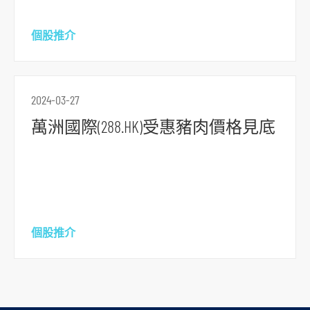
要
内
個股推介
容
跳
到
2024-03-27
頁
萬洲國際(288.HK)受惠豬肉價格見底
腳
個股推介