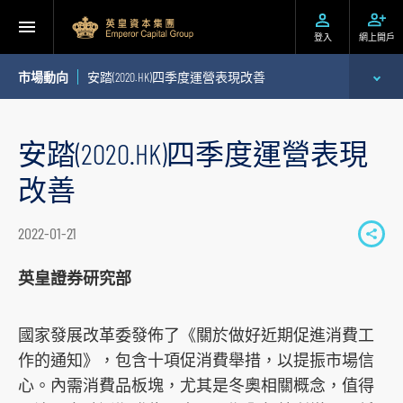
登入
網上開戶
市場動向
安踏(2020.HK)四季度運營表現改善
專家分析
安踏(2020.HK)四季度運營表現
個股推介
改善
公司研究報告
2022-01-21
S
季度策略/專題報告
h
英皇證券研究部
a
每日股市財經評論
r
國家發展改革委發佈了《關於做好近期促進消費工
e
作的通知》，包含十項促消費舉措，以提振市場信
t
心。內需消費品板塊，尤其是冬奧相關概念，值得
o