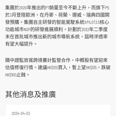
o
集團於2020年推出的P7銷量至今不斷上升，而旗下P5
r
於3月登陸歐洲，在丹麥、荷蘭、挪威、瑞典四國開
m
發預購。集團自主研發的智能駕駛系統XPILOT3.5核心
功能城市NGP的研發進展順利，計劃於2022年二季度
末在首批城市推出新的城市導航系統，屆時滲透率
有望大幅提升。
隨中證監放寬跨境審計監管合作，中概股有望迎來
估值修復行情。建議HK$120買入，暫上望HK$135，跌破
HK$100止蝕。
其他消息及推廣
2024-04-03