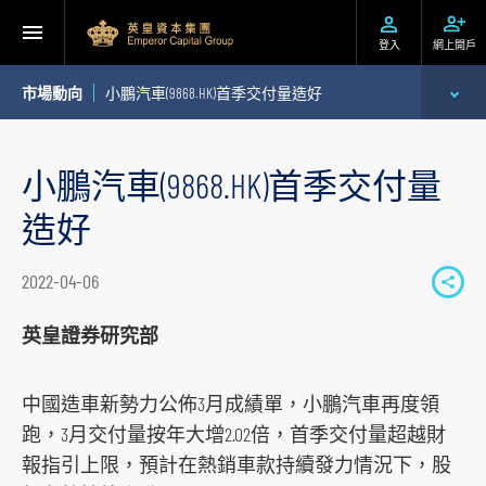
登入
網上開戶
市場動向
小鵬汽車(9868.HK)首季交付量造好
專家分析
小鵬汽車(9868.HK)首季交付量
個股推介
造好
公司研究報告
2022-04-06
S
季度策略/專題報告
h
英皇證券研究部
a
每日股市財經評論
r
中國造車新勢力公佈3月成績單，小鵬汽車再度領
e
跑，3月交付量按年大增2.02倍，首季交付量超越財
t
報指引上限，預計在熱銷車款持續發力情況下，股
o