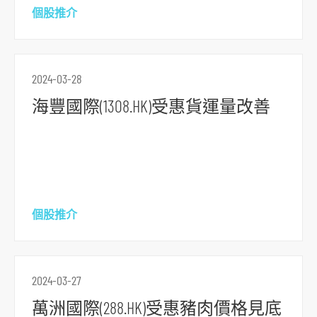
導
個股推介
航
跳
到
2024-03-28
主
要
海豐國際(1308.HK)受惠貨運量改善
内
容
跳
到
頁
個股推介
腳
2024-03-27
萬洲國際(288.HK)受惠豬肉價格見底