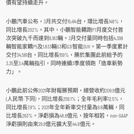
價有望持續走升。
s
o
小鵬汽車公布，3月共交付15,414台，環比增長148%，
c
同比增長202%。其中，小鵬智能轎跑P7月度交付首
i
次突破九千而達到9,183輛。3月交付量同時包括4,398
a
輛智能家轎P5及1,833輛G3和G3i智能SUV。第一季度累計
l
交付34,561台，同比增長159%，勝於集團此前給予的
m
3.35至3.4萬輛指引，同時連續3季度領跑「造車新勢
e
力」。
d
i
小鵬此前公佈2021年財報勝預期，總營收約209.9億元
a
(人民幣·下同)，同比增長259.1%；全年毛利率12.5%，
p
同比增長7.9%；2021年全年新車交付量為9.8萬輛，同
l
比增長263%。淨虧損為48.6億元，按年相若，non-GAAP
a
淨虧損則由來29.9億元擴大至44.8億元。
t
f