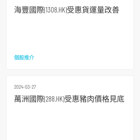
到
海豐國際(1308.HK)受惠貨運量改善
主
要
内
容
跳
個股推介
到
頁
腳
2024-03-27
萬洲國際(288.HK)受惠豬肉價格見底