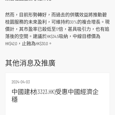
o
r
然而，目前形勢轉好，而過去的併購效益將推動碧
m
桂園服務的未來盈利，可維持約30%的複合增長。現
價計，其市盈率已殺低至17倍，甚具吸引力，也有追
落後的空間。建議於HK$34.5吸納，中線目標價為
HK$42.0，止蝕為HK$30.0。
其他消息及推廣
2024-04-03
中國建材(3323.HK)受惠中國經濟企
穩