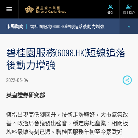
登入
網上開戶
市場動向
碧桂園服務(6098.HK)短線追落後動力增強
專家分析
碧桂園服務(6098.HK)短線追落
個股推介
後動力增強
公司研究報告
2022-05-04
S
季度策略/專題報告
h
英皇證券研究部
a
每日股市財經評論
r
恆指出現高低腳回升，技術走勢轉好，大市氣氛改
e
善。政治局會議發出強音，穩定房地產業，相關板
t
塊料最壞時刻已過。碧桂園服務年初至今累跌近
o