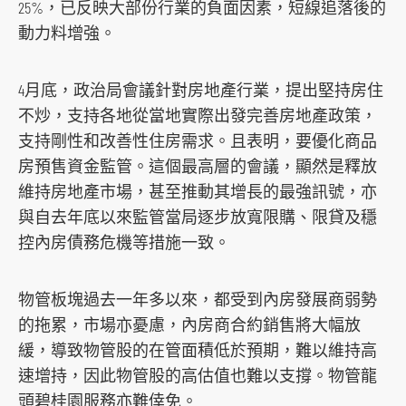
25%，已反映大部份行業的負面因素，短線追落後的
s
動力料增強。
o
c
4月底，政治局會議針對房地產行業，提出堅持房住
i
不炒，支持各地從當地實際出發完善房地產政策，
a
支持剛性和改善性住房需求。且表明，要優化商品
l
房預售資金監管。這個最高層的會議，顯然是釋放
m
維持房地產市場，甚至推動其增長的最強訊號，亦
e
與自去年底以來監管當局逐步放寬限購、限貸及穩
d
控內房債務危機等措施一致。
i
a
物管板塊過去一年多以來，都受到內房發展商弱勢
p
的拖累，市場亦憂慮，內房商合約銷售將大幅放
l
緩，導致物管股的在管面積低於預期，難以維持高
a
速增持，因此物管股的高估值也難以支撐。物管龍
t
頭碧桂園服務亦難倖免。
f