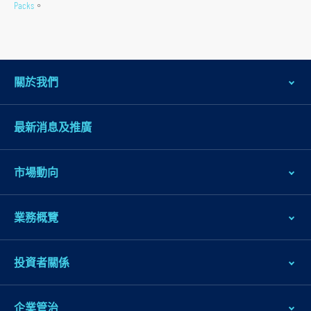
Packs
。
跳
到
主
關於我們
導
航
最新消息及推廣
跳
到
市場動向
主
要
内
業務概覽
容
跳
投資者關係
到
頁
企業管治