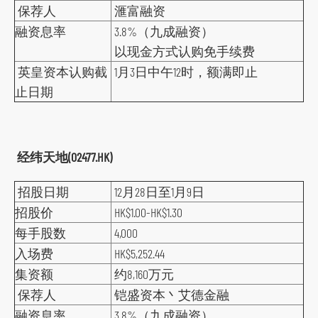
o
保荐人
滙富融资
c
融资息率
3.8%（九成融资）
i
以现金方式认购免手续费
a
英皇资本认购截
1月3日中午12时，额满即止
l
止日期
m
e
d
经纬天地(02477.HK)
i
a
招股日期
12月28日至1月9日
p
招股价
HK$1.00-HK$1.30
l
每手股数
4,000
a
入场费
HK$5,252.44
t
集资额
约8,160万元
f
保荐人
铠盛资本丶艾德金融
o
融资息率
3.8%（九成融资）