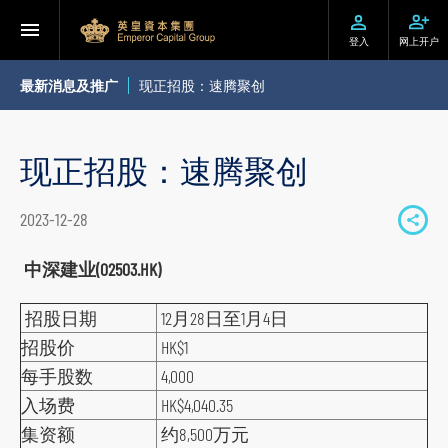
登入
网上开户
最新消息及推广
现正招股：速腾聚创
现正招股：速腾聚创
2023-12-28
S
h
中深建业(02503.HK)
a
招股日期
12月28日至1月4日
r
e
招股价
HK$1
t
每手股数
4,000
o
入场费
HK$4,040.35
s
集资额
约8,500万元