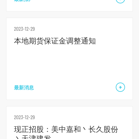
跳
到
2023-12-29
主
本地期货保证金调整通知
导
航
跳
到
主
要
最新消息
内
容
跳
2023-12-29
到
现正招股：美中嘉和丶长久股份
页
丶天津建发
脚