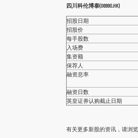
四川科伦博泰(06990.HK)
环球期货期权
其他资料
招股日期
招股价
每手股数
入场费
集资额
保荐人
融资息率
融资日数
英皇证券认购截止日期
有关更多新股的资讯，请浏