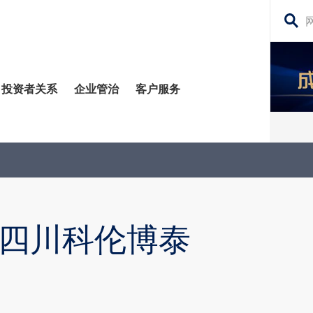
搜
寻
网
投资者关系
企业管治
客户服务
站
内
容
管治委员会
平台
务贷款
股东须知
每日股市财经评论
监控
资移民
投资者关系查询
构业务
公告 (补发已遗失的股份证明书)
四川科伦博泰
场策略及研究​