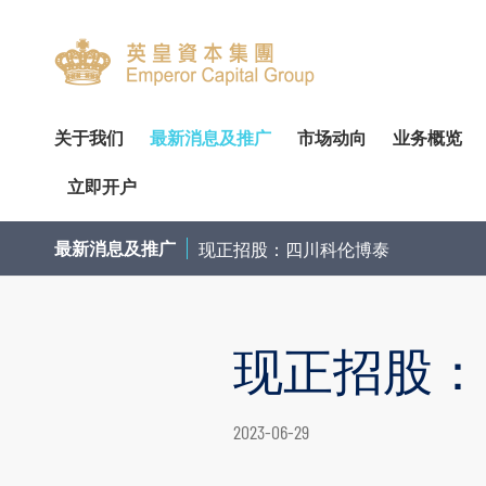
关于我们
最新消息及推广
市场动向
业务概览
立即开户
关於我们
专家分析
环球投资产品
企业资料
简介
开设户口
网上开户（建议使用）
企业
交易
财
最新消息及推广
现正招股：四川科伦博泰
管理团队
个股推介
财富管理
公告
审核委员会
服务及收费
亲临开户
内部
投
荣誉及奖项
公司研究报告
资产管理
通函及其他文件
薪酬委员会
表格下载
邮寄开户
机
现正招股：
联络我们
季度策略/专题报告
企业融资
投资者资讯
提名委员会
提存方法
注意事项
市
联络资料
香港股票
董事名单与其角色和职能
股东传讯政策
证券及期货表格
提款
总览
股票期权
2023-06-29
香港总行
环球股票
组织章程文件
以电子方式传送公司通讯
其他表格
存款
债券买卖
香港期货及期权
业务现况
重要日子
注意事项