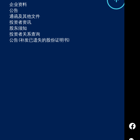
B
企业资料
公告
a
通函及其他文件
c
投资者资讯
股东须知
k
投资者关系查询
t
公告 (补发已遗失的股份证明书)
o
t
o
p