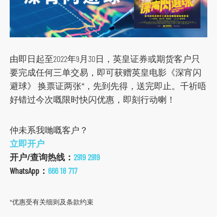
s
o
c
i
由即日起至2022年9月30日，英皇证券或期货客户只
a
要完成任何三单交易，即可获赠英皇电影《深宵闪
l
避球》 换票证两张*，先到先得，送完即止。千祈唔
m
好错过今次嘅限时快闪优惠，即刻行动喇！
e
d
仲未系我哋嘅客户？
i
立即开户
a
开户/查询热线：
2919 2919
p
WhatsApp：
666 18 717
l
a
t
*优惠受有关细则及条款约束
f