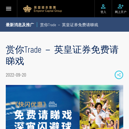
登入
网上开户
最新消息及推广
赏你Trade － 英皇证券免费请睇戏
赏你Trade － 英皇证券免费请
睇戏
2022-09-20
S
h
a
r
e
t
o