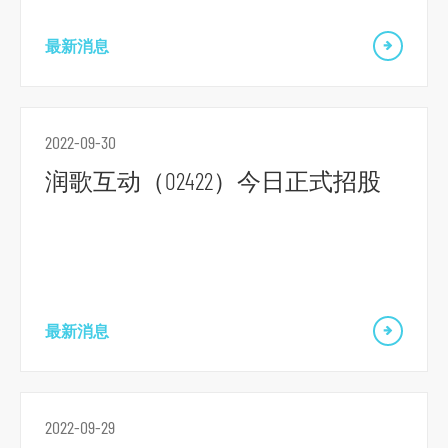
最新消息
跳
到
主
2022-09-30
导
润歌互动（02422）今日正式招股
航
跳
到
主
要
内
最新消息
容
跳
到
2022-09-29
页