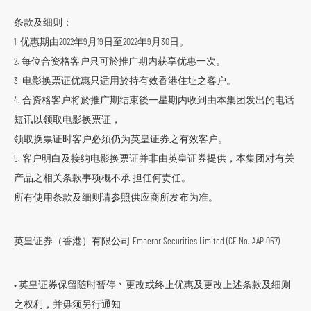
o
条款及细则：
r
1. 优惠期由2022年9月19日至2022年9月30日。
m
2. 每位合资格客户只可於推广期内获享优惠一次。
3. 电影换票证优惠只适用於持有效香港住址之客户。
4. 合资格客户将於推广期结束後一星期内收到由本集团发出的电话
短讯以领取电影换票证，
领取换票证时客户必须仍为英皇证券之有效客户。
5. 客户明白及接纳电影换票证并非由英皇证券提供，本集团对有关
产品之相关条款事项概不承 担任何责任。
所有使用条款及细则请参照供应商所发布为准。
英皇证券（香港）有限公司 Emperor Securities Limited (CE No. AAP 057)
• 英皇证券保留随时暂停丶更改或终止优惠及更改上述条款及细则
之权利，并毋须另行通知