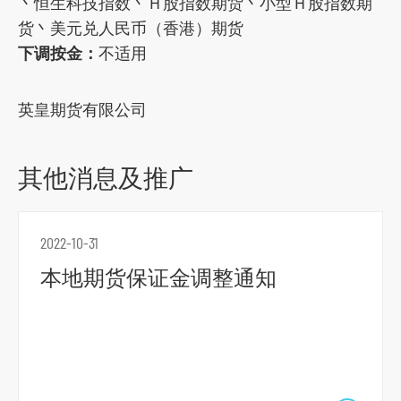
丶恒生科技指数丶Ｈ股指数期货丶小型Ｈ股指数期
o
货丶美元兑人民币（香港）期货
c
下调按金：
不适用
i
a
英皇期货有限公司
l
m
e
其他消息及推广
d
i
a
2022-10-31
p
本地期货保证金调整通知
l
a
t
f
o