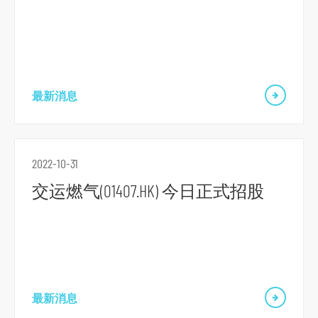
跳
到
主
最新消息
导
航
跳
到
2022-10-31
主
交运燃气(01407.HK) 今日正式招股
要
内
容
跳
到
最新消息
页