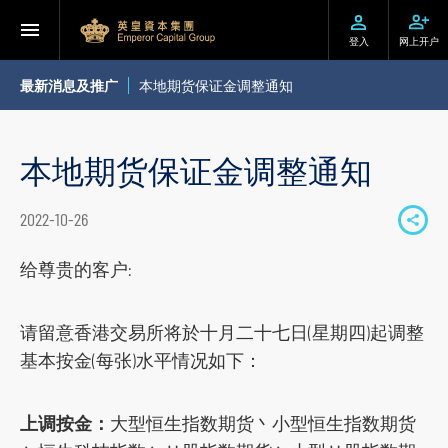
登入
网上开户
最新消息及推广
本地期货保证金调整通知
本地期货保证金调整通知
2022-10-26
S
h
给尊贵的客户:
a
r
请留意香港交易所将於十月二十七日(星期四)起调整
e
基本按金(每张)水平情况如下：
t
o
上调按金：
大型恒生指数期货丶小型恒生指数期货
s