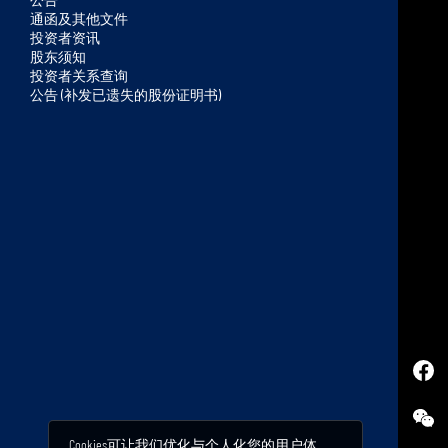
a
通函及其他文件
c
投资者资讯
股东须知
k
投资者关系查询
t
公告 (补发已遗失的股份证明书)
o
t
o
p
Cookies可让我们优化与个人化您的用户体