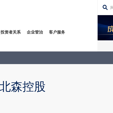
搜
寻
网
投资者关系
企业管治
客户服务
站
内
容
管治委员会
平台
务贷款
股东须知
每日股市财经评论
监控
资移民
投资者关系查询
构业务
公告 (补发已遗失的股份证明书)
北森控股
场策略及研究​