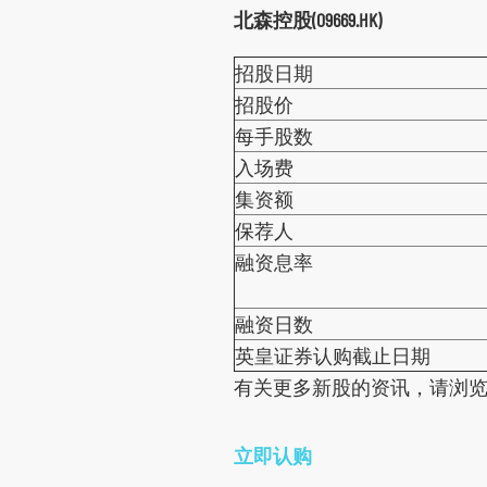
北森控股(09669.HK)
环球期货期权
其他资料
招股日期
招股价
每手股数
入场费
集资额
保荐人
融资息率
融资日数
英皇证券认购截止日期
有关更多新股的资讯，请浏
立即认购