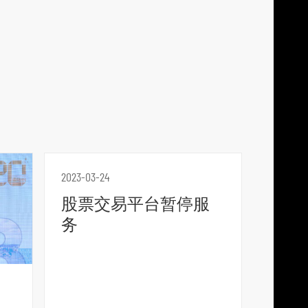
p
l
a
t
f
o
r
m
2023-03-24
股票交易平台暂停服
务