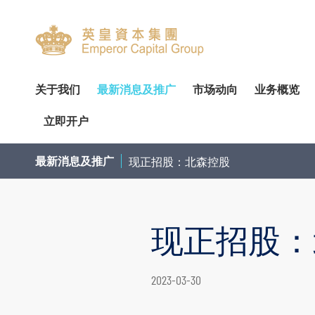
关于我们
最新消息及推广
市场动向
业务概览
立即开户
关於我们
专家分析
环球投资产品
企业资料
简介
开设户口
网上开户（建议使用）
企业
交易
财
最新消息及推广
现正招股：北森控股
管理团队
个股推介
财富管理
公告
审核委员会
服务及收费
亲临开户
内部
投
荣誉及奖项
公司研究报告
资产管理
通函及其他文件
薪酬委员会
表格下载
邮寄开户
机
现正招股：
联络我们
季度策略/专题报告
企业融资
投资者资讯
提名委员会
提存方法
注意事项
市
联络资料
香港股票
董事名单与其角色和职能
股东传讯政策
证券及期货表格
提款
总览
股票期权
2023-03-30
香港总行
环球股票
组织章程文件
以电子方式传送公司通讯
其他表格
存款
债券买卖
香港期货及期权
业务现况
重要日子
注意事项