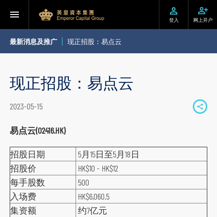
登入
网上开户
最新消息及推广
现正招股：易点云
现正招股：易点云
2023-05-15
S
h
易点云(02416.HK)
a
招股日期
5月15日至5月18日
r
e
招股价
HK$10 - HK$12
t
每手股数
500
o
入场费
HK$6,060.5
s
集资额
约7亿元