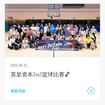
主
要
内
容
跳
到
页
脚
2023-05-22
英皇资本3vs3篮球比赛🏀
最新消息