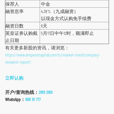
o
保荐人
中金
c
融资息率
4.38%（九成融资）
i
以现金方式认购免手续费
a
融资日数
6天
l
英皇证券认购截
5月17日中午12时，额满即止
m
止日期
e
有关更多新股的资讯，请浏览：
d
https://www.emperorcapital.com/tc/market-trend/company-
i
research-report/
a
p
立即认购
l
a
开户/查询热线：
2919 2919
t
WhatsApp：
666 18 717
f
o