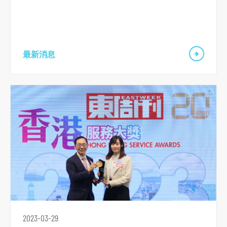
最新消息
跳
到
主
导
航
跳
到
主
要
内
容
2023-03-29