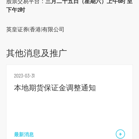
股票交易平台：
三月二十五日（星期六）上午6时 至
o
下午2时
c
i
英皇证券(香港)有限公司
a
l
m
其他消息及推广
e
d
i
2023-03-31
a
本地期货保证金调整通知
p
l
a
t
f
o
最新消息