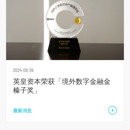
主
要
内
容
跳
到
页
脚
2024-09-26
英皇资本荣获「境外数字金融金
榛子奖」
最新消息