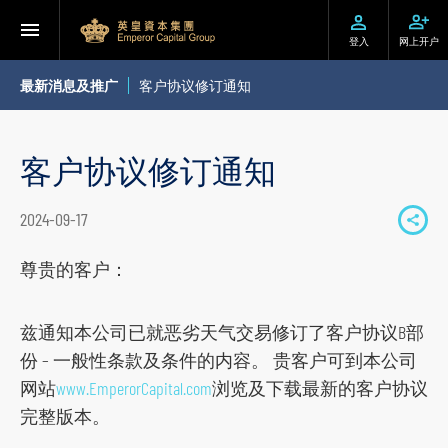
登入
网上开户
最新消息及推广
客户协议修订通知
客户协议修订通知
2024-09-17
S
h
尊贵的客户：
a
r
兹通知本公司已就恶劣天气交易修订了客户协议B部
e
份 – 一般性条款及条件的内容。 贵客户可到本公司
t
网站
www.EmperorCapital.com
浏览及下载最新的客户协议
o
完整版本。
s