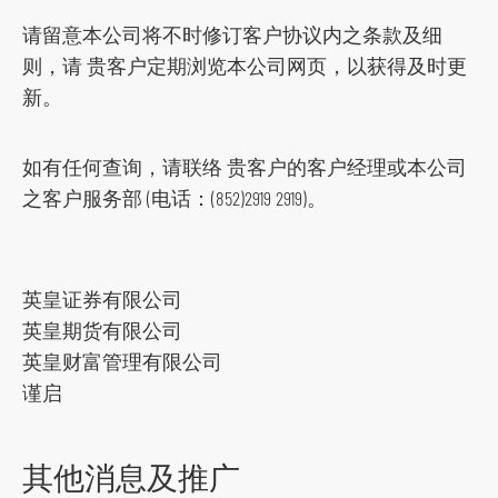
o
请留意本公司将不时修订客户协议内之条款及细
c
则，请 贵客户定期浏览本公司网页，以获得及时更
i
新。
a
l
如有任何查询，请联络 贵客户的客户经理或本公司
m
之客户服务部 (电话：(852)2919 2919)。
e
d
i
a
英皇证券有限公司
p
英皇期货有限公司
l
英皇财富管理有限公司
a
谨启
t
f
其他消息及推广
o