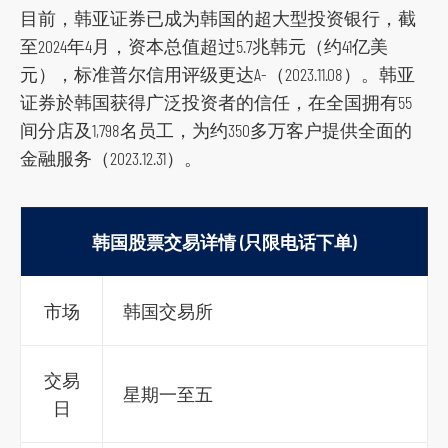
r
目前，韩亚证券已成为韩国的超大型投资银行，截
m
至2024年4月，资本总值超过5.7兆韩元（约41亿美
元），标准普尔信用评级更达A-（2023.11.08）。韩亚
证券於韩国获得广泛投资者的信任，在全国拥有55
间分店及1,798名员工，为约350多万客户提供全面的
金融服务（2023.12.31）。
韩国股票交易详情 (只限电话下单)
市场
韩国交易所
交易
星期一至五
日