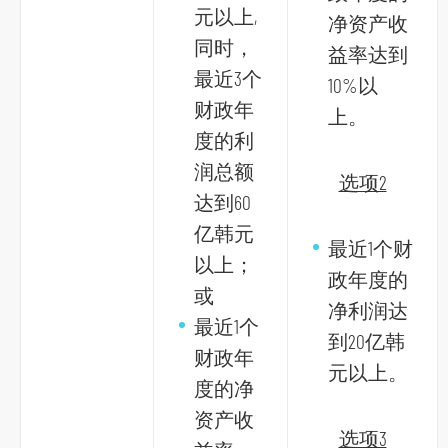
元以上,
净资产收
同时，
益率达到
跳
最近3个
10%以
到
财政年
上。
主
度的利
导
润总额
航
选项2
达到60
跳
亿韩元
到
最近1个财
主
以上；
政年度的
要
或
净利润达
内
最近1个
到20亿韩
容
财政年
元以上。
跳
度的净
到
资产收
页
选项3