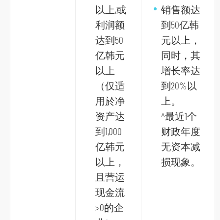
以上,或
销售额达
利润额
到50亿韩
达到50
元以上，
亿韩元
同时，其
以上
增长率达
（仅适
到20%以
用於净
上。
资产达
^最近1个
到1,000
财政年度
亿韩元
无资本减
以上，
损现象。
且营运
现金流
>0的企