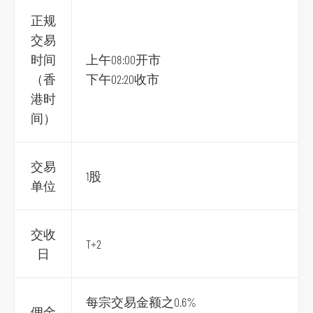
正规
交易
时间
上午08:00开市
（香
下午02:20收市
港时
间）
交易
1股
单位
交收
T+2
日
每宗交易金额之0.6%
佣金