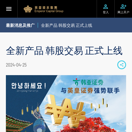
登入
网上开户
最新消息及推广
全新产品 韩股交易 正式上线
全新产品 韩股交易 正式上线
2024-04-25
S
h
a
r
e
t
o
s