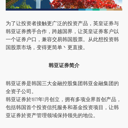
o
c
i
为了让投资者接触更广泛的投资产品，英皇证券与
a
韩亚证券携手合作，跨越国界，让英皇证券客户以
l
一个证券户口，兼容交易韩国股票。从此想投资韩
m
国股票市场，变得更简单丶更直接。
e
d
韩亚证券简介
i
a
p
韩亚证券是韩国三大金融控股集团韩亚金融集团的
l
全资子公司。
a
韩亚证券於1977年1月创立，拥有多项业界首创产品，
t
包括韩国首个投资信托服务和基金投资项目，让韩
f
亚证券於资产管理领域保持领先的地位。
o