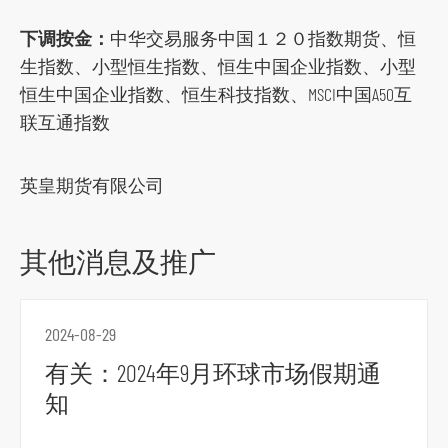
o
下调按金：
中华交易服务中国１２０指数期货、恒
c
生指数、小型恒生指数、恒生中国企业指数、小型
i
恒生中国企业指数、恒生科技指数、MSCI中国A50互
a
联互通指数
l
m
e
英皇期货有限公司
d
i
其他消息及推广
a
p
l
2024-08-29
a
有关：2024年9月环球市场假期通
t
知
f
o