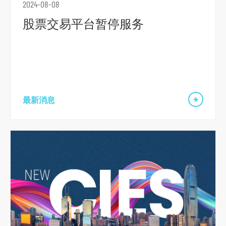
2024-08-08
股票交易平台暂停服务
跳
到
最新消息
主
导
航
跳
到
主
要
内
容