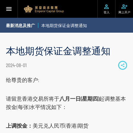
登入
网上开户
最新消息及推广
本地期货保证金调整通知
本地期货保证金调整通知
2024-08-01
S
h
给尊贵的客户:
a
r
请留意香港交易所将于
八月一日(星期四)
起调整基本
e
按金(每张)水平情况如下：
t
o
上调按金：
美元兑人民币(香港)期货
s