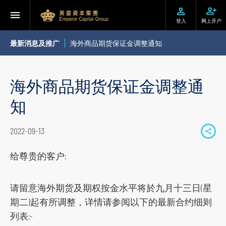
登入
网上开户
最新消息及推广
海外商品期货保证金调整通知
海外商品期货保证金调整通
知
2022-09-13
S
h
给尊贵的客户:
a
r
请留意海外期货及期权按金水平将於九月十三日(星
e
期二)起有所调整，详情请参阅以下的最新合约细则
t
列表:-
o