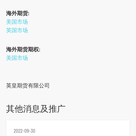
s
海外期货:
o
美国市场
c
英国市场
i
a
海外期货期权:
l
美国市场
m
e
d
i
英皇期货有限公司
a
p
其他消息及推广
l
a
t
2022-09-30
f