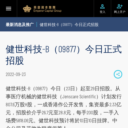
登入
网上开户
最新消息及推广
健世科技-B（09877）今日正式招股
健世科技-B（09877）今日正式
招股
2022-09-23
S
h
健世科技-B（09877）今日（23日）起至29日招股。从
a
事医疗机械的健世科技（Jenscare Scientific）计划发行
r
807.6万股H股，一成香港作公开发售，集资最多2.33亿
e
元，招股价介乎26.7元至28.8元，每手200股，一手入
t
场费5818.06元。健世科技预计将於10日10日挂牌。中
o