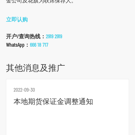
金公司及花旗为联席保荐人。
s
o
立即认购
c
i
开户/查询热线：
2919 2919
a
WhatsApp：
666 18 717
l
m
其他消息及推广
e
d
i
2022-09-30
a
p
本地期货保证金调整通知
l
a
t
f