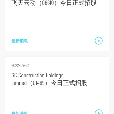
飞天云动（06610）今日正式招股
跳
到
主
导
最新消息
航
跳
到
2022-09-23
主
GC Construction Holdings
要
Limited（01489）今日正式招股
内
容
跳
到
页
最新消息