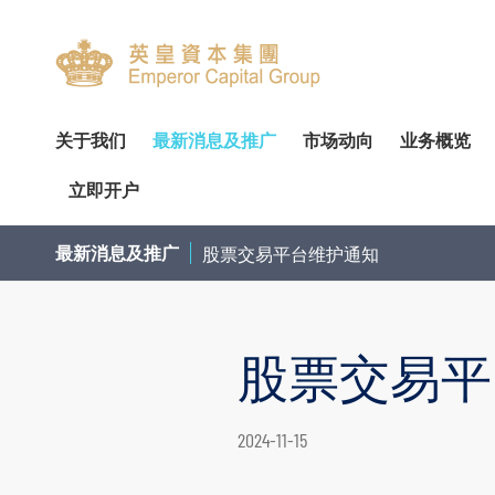
关于我们
最新消息及推广
市场动向
业务概览
立即开户
关於我们
专家分析
环球投资产品
企业资料
简介
开设户口
网上开户（建议使用）
企业
交易
财
最新消息及推广
股票交易平台维护通知
管理团队
个股推介
财富管理
公告
审核委员会
服务及收费
亲临开户
内部
投
荣誉及奖项
公司研究报告
资产管理
通函及其他文件
薪酬委员会
表格下载
邮寄开户
机
股票交易平
联络我们
季度策略/专题报告
企业融资
投资者资讯
提名委员会
提存方法
注意事项
市
联络资料
香港股票
董事名单与其角色和职能
股东传讯政策
证券及期货表格
提款
总览
股票期权
2024-11-15
香港总行
环球股票
组织章程文件
以电子方式传送公司通讯
其他表格
存款
债券买卖
香港期货及期权
业务现况
重要日子
注意事项