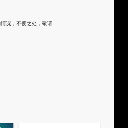
a
r
e
的情况，不便之处，敬请
t
o
s
o
c
i
a
l
m
e
d
i
a