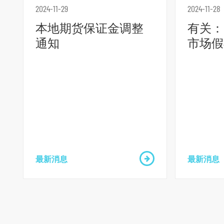
2024-11-29
2024-11-28
本地期货保证金调整
有关：2
通知
市场假
跳
到
主
导
航
跳
到
最新消息
最新消息
主
要
内
容