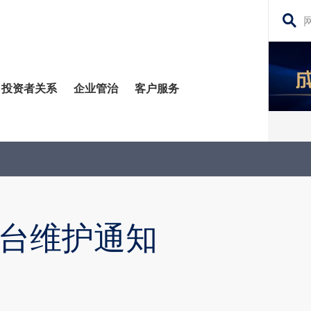
搜
寻
网
投资者关系
企业管治
客户服务
站
内
容
管治委员会
平台
务贷款
股东须知
每日股市财经评论
监控
资移民
投资者关系查询
构业务
公告 (补发已遗失的股份证明书)
台维护通知
场策略及研究​