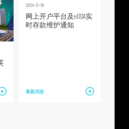
2024-11-18
p
l
网上开户平台及eDDA实
a
时存款维护通知
t
f
o
r
英
m
最新消息