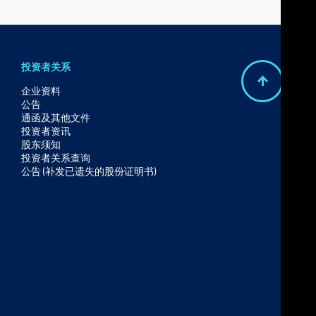
投资者关系
B
企业资料
公告
a
通函及其他文件
c
投资者资讯
股东须知
k
投资者关系查询
t
公告 (补发已遗失的股份证明书)
o
t
o
p