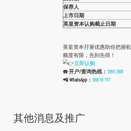
保荐人
上市日期
英皇资本认购截止日期
跳
英皇资本孖展优惠助你把握
到
额度有限，先到先得！
主
立即认购
导
☎️ 开户/查询热线：
2919 2919
航
📲 WhatsApp：
666 18 717
跳
到
主
要
其他消息及推广
内
容