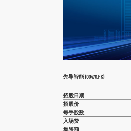
先导智能 (00470.HK)
招股日期
招股价
每手股数
入场费
集资额