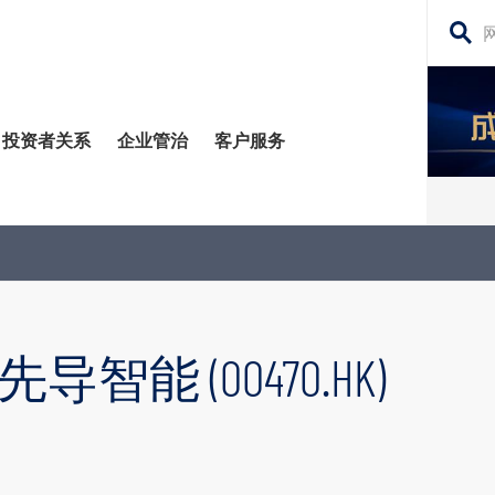
搜
寻
网
投资者关系
企业管治
客户服务
站
内
容
管治委员会
平台
务贷款
股东须知
每日股市财经评论
监控
资移民
投资者关系查询
构业务
公告 (补发已遗失的股份证明书)
能 (00470.HK)
场策略及研究​