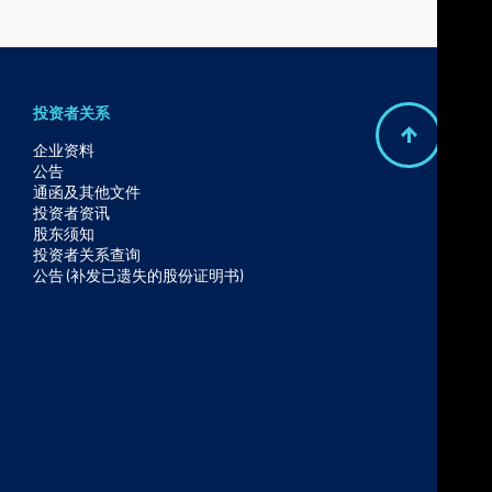
投资者关系
B
企业资料
公告
a
通函及其他文件
c
投资者资讯
股东须知
k
投资者关系查询
t
公告 (补发已遗失的股份证明书)
o
t
o
p