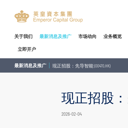
关于我们
最新消息及推广
市场动向
业务概览
立即开户
关於我们
专家分析
环球投资产品
企业资料
简介
开设户口
网上开户（建议使用）
企业
交易
财
最新消息及推广
现正招股：先导智能 (00470.HK)
管理团队
个股推介
财富管理
公告
审核委员会
服务及收费
亲临开户
内部
投
荣誉及奖项
公司研究报告
资产管理
通函及其他文件
薪酬委员会
表格下载
邮寄开户
机
现正招股：先导智
联络我们
季度策略/专题报告
企业融资
投资者资讯
提名委员会
提存方法
注意事项
市
联络资料
香港股票
董事名单与其角色和职能
股东传讯政策
证券及期货表格
提款
总览
股票期权
2026-02-04
香港总行
环球股票
组织章程文件
以电子方式传送公司通讯
其他表格
存款
债券买卖
香港期货及期权
业务现况
重要日子
注意事项