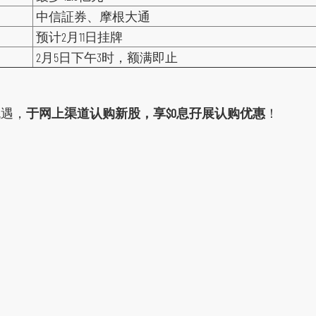
中信証券、摩根大通
预计2月11日挂牌
2月5日下午3时，额满即止
机遇，
于网上渠道认购新股，享$0息孖展认购优惠
！