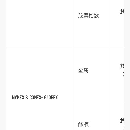
於香
股票指数
於香
金属
凌
跳
NYMEX & COMEX- GLOBEX
到
主
导
於香
能源
航
凌