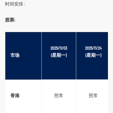
时间安排 :
s
o
股票:
c
i
a
l
2025/
11/03
2025/
11/24
m
市场
(
星期
一
)
(
星期
一
)
e
d
i
a
p
l
香港
照常
照常
a
t
f