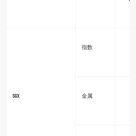
跳
到
主
要
内
指数
容
跳
到
页
脚
SGX
金属