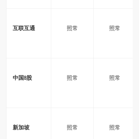
o
r
m
互联互通
照常
照常
中国
B
股
照常
照常
新加坡
照常
照常