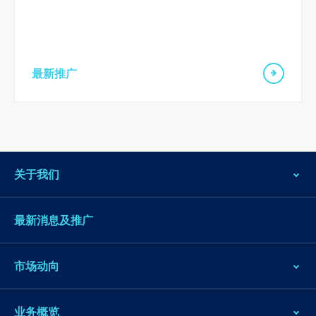
最新推广
关于我们
最新消息及推广
市场动向
业务概览