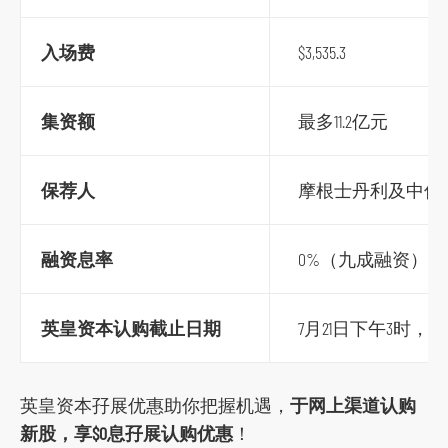
o
r
入场费
$3,535.3
m
集资额
最多11.2亿元
保荐人
摩根士丹利及中信
融资息率
0%（九成融资）
英皇资本认购截止日期
7月21日下午3时，
英皇资本孖展优惠助你把握机遇，
于网上渠道认购
新股，享$0息孖展认购优惠
！