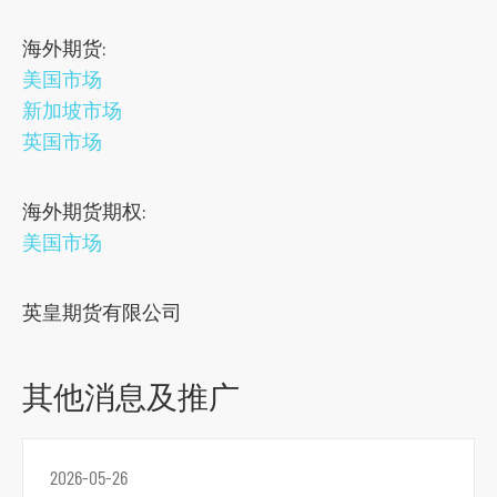
s
海外期货:
o
美国市场
c
新加坡市场
i
英国市场
a
l
海外期货期权:
m
美国市场
e
d
i
英皇期货有限公司
a
p
其他消息及推广
l
a
t
2026-05-26
f