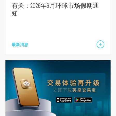
有关：2026年6月环球市场假期通
o
知
r
m
最新消息
跳
到
主