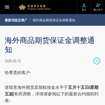
登入
网上开户
最新消息及推广
海外商品期货保证金调整通知
海外商品期货保证金调整通
知
2026-05-15
S
h
给尊贵的客户:
a
r
请留意海外期货及期权按金水平于
五月十五日(星期
e
五)起
有所调整，详情请参阅以下的最新合约细则列
t
表:-
o