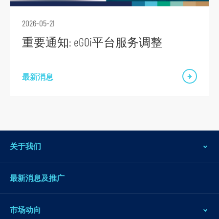
导
航
2026-05-21
跳
重要通知: eGOi平台服务调整
到
主
要
最新消息
内
容
跳
到
页
关于我们
脚
最新消息及推广
市场动向